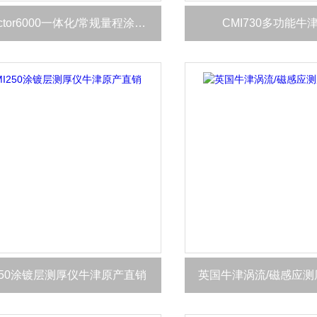
PosiTector6000一体化/常规量程涂层测厚仪
CMI730多功能牛
I250涂镀层测厚仪牛津原产直销
英国牛津涡流/磁感应测厚