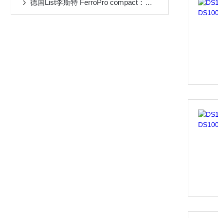
德国List李斯特 FerroPro compact：便携式大量程磁导率仪精准测量高效检测