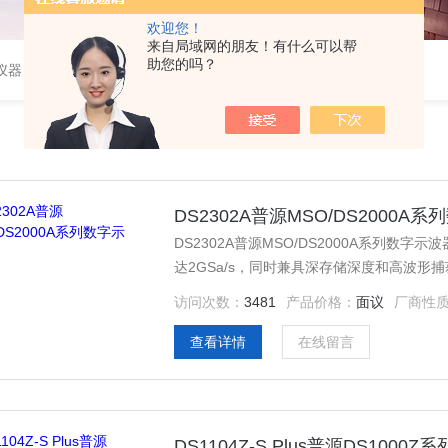
欢迎您！
来自局域网的朋友！有什么可以帮
助您的吗？
仪器
DS2302A普源MSO/DS2000A
DS2302A普源MSO/DS2000A系列数字示波
达2GSa/s，同时兼具深存储深度和高波形捕
适合测试生物、医学及各种传感器微弱信号
访问次数：
3481
产品价格：
面议
厂商性
查看详情
在线留言
DS1104Z-S Plus普源DS1000