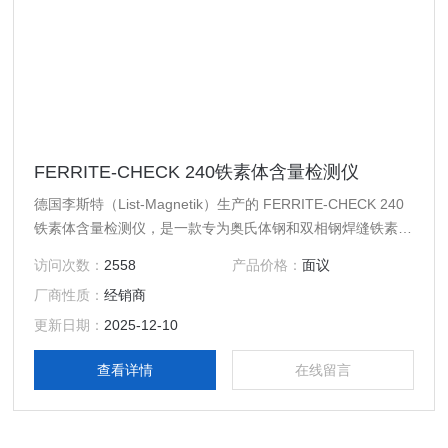
FERRITE-CHECK 240铁素体含量检测仪
德国李斯特（List-Magnetik）生产的 FERRITE-CHECK 240
铁素体含量检测仪，是一款专为奥氏体钢和双相钢焊缝铁素体
含量测量设计的高精度仪器。它采用磁感应法测量，符合
访问次数：
2558
产品价格：
面议
Basel 标准 DIN EN ISO 8249，能够快速、准确地检测出焊缝
厂商性质：
经销商
中的铁素体含量，确保焊接质量与结构安全。
更新日期：
2025-12-10
查看详情
在线留言