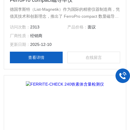
FerroPro compact磁导率仪
德国李斯特（List-Magnetik）作为国际的精密仪器制造商，凭
借其技术和创新理念，推出了 FerroPro compact 数显磁导率
仪。这是一款专为材料质量控制、无损检测和高精度测量而设
访问次数：
2313
产品价格：
面议
计的便携式大量程磁导率仪，适用于多种工业和科研场景，为
厂商性质：
经销商
您的材料检测提供精准、高效、可靠的解决方案。
更新日期：
2025-12-10
查看详情
在线留言