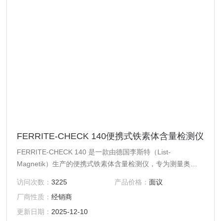
FERRITE-CHECK 140便携式铁素体含量检测仪
FERRITE-CHECK 140 是一款由德国李斯特（List-
Magnetik）生产的便携式铁素体含量检测仪，专为测量奥氏
体钢和双相钢中的铁素体含量而设计。该仪器采用磁感应法进
访问次数：
3225
产品价格：
面议
行测量，符合国际标准 DIN EN ISO 8249，能够快速、准确
厂商性质：
经销商
地检测焊缝中的铁素体含量，确保焊接质量和材料性能。其紧
凑的设计和高亮 OLED 显示屏使其在工业现场和实验室中均
更新日期：
2025-12-10