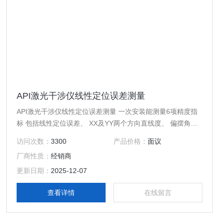
API激光干涉仪线性定位误差测量
API激光干涉仪线性定位误差测量 一次安装能测量6项精度指
标 包括线性定位误差、 XX及YY两个方向直线度、 偏摆角、
俯仰角、滚动角 把反射镜换成五棱镜既可测量两轴间垂直度
访问次数：
3300
产品价格：
面议
两点调光线. 无需三脚架. 测量调整简单快速
厂商性质：
经销商
更新日期：
2025-12-07
查看详情
在线留言