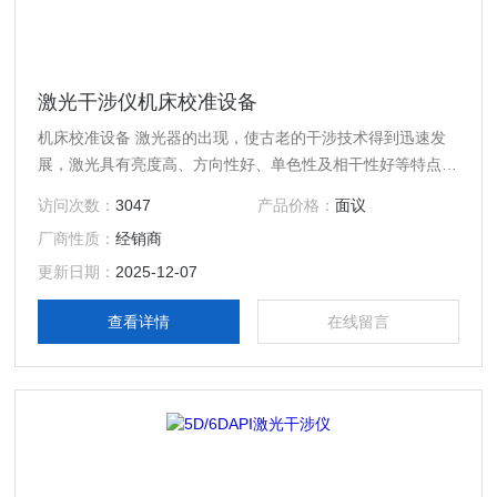
激光干涉仪机床校准设备
机床校准设备 激光器的出现，使古老的干涉技术得到迅速发
展，激光具有亮度高、方向性好、单色性及相干性好等特点，
激光干涉测量技术已经比较成熟。激光干涉测量系统应用非常
访问次数：
3047
产品价格：
面议
广泛：精密长度、角度的测量如线纹尺、光栅、量块、精密丝
厂商性质：
经销商
杠的检测；精密仪器中的定位检测系统如精密机械的控制、校
正；大规模集成电路设备和检测仪器中的定位检测系统；微小
更新日期：
2025-12-07
尺寸的测量等。
查看详情
在线留言