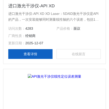
进口激光干涉仪-API XD
进口激光干涉仪-API XD XD Laser：5D/6D激光干涉仪是API
的产品，一次安装能够同时测量线性轴的六个误差，包括1个
位置度误差、2个直线度误差、3个角度误差。在通常情况下
访问次数：
4283
产品价格：
面议
需要数天时间进行的测试，使用API激光干涉仪只需几个小时
厂商性质：
经销商
即可完成，实际应用结果表明，节省时间可达80%。
更新日期：
2025-12-07
查看详情
在线留言