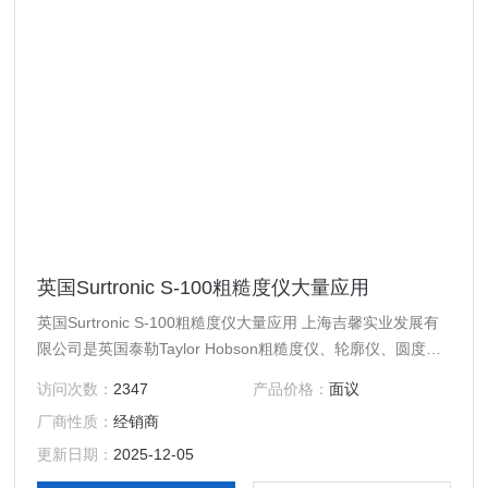
英国Surtronic S-100粗糙度仪大量应用
英国Surtronic S-100粗糙度仪大量应用 上海吉馨实业发展有
限公司是英国泰勒Taylor Hobson粗糙度仪、轮廓仪、圆度
仪、圆柱度仪等的专业代理商，咨询，或登陆吉馨公司主页，
访问次数：
2347
产品价格：
面议
查看高精度粗糙度仪Form Talysurf Intra的更详细介绍。吉馨
厂商性质：
经销商
公司将以优质产品、优势价格、服务，为您提供*性价比的解
决方案！
更新日期：
2025-12-05