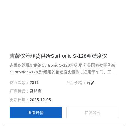
吉馨仪器现货供给Surtronic S-128粗糙度仪
吉馨仪器现货供给Surtronic S-128粗糙度仪 英国泰勒霍普森
Surtronic S-128是*经用的粗糙度丈量仪，适用于车间、工业
和检查室的运用，同包含精细轴承、汽车和航空航天工程等职
访问次数：
2311
产品价格：
面议
业的生产商们有着紧密的合作关系，吉馨仪器专业总代理的英
厂商性质：
经销商
国Taylor Hobson泰勒霍普森专心于研制关于如今精细职业中
Z要害的质量操控技能。Surtronic S-128粗糙度仪适用于车
更新日期：
2025-12-05
间、工业和检查
查看详情
在线留言