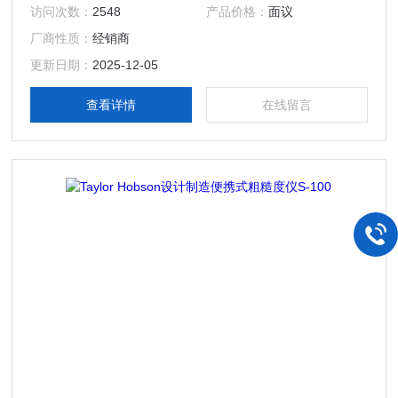
用于车间和现场测量多个粗糙度参数，Surtronic Duo使用长
访问次数：
2548
产品价格：
面议
时间佩戴的金刚石触控笔，它通过精密电动横动机构穿过零
厂商性质：
经销商
件。触针的垂直移动由将机械运动转换为电信号的压电拾取器
检测。信号被数字化并发送到微处理器以便即时计算表面参
更新日期：
2025-12-05
数。
查看详情
在线留言