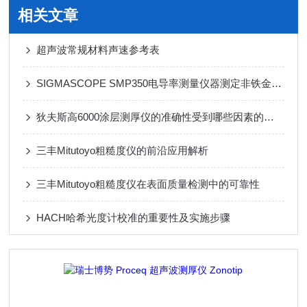
相关文章
超声波常规材料声速参考表
SIGMASCOPE SMP350电导率测量仪器测定非铁金属的电导率
狄夫斯高6000涂层测厚仪的准确性受到哪些因素的影响？
三丰Mitutoyo粗糙度仪的前沿应用解析
三丰Mitutoyo粗糙度仪在表面质量检测中的可靠性
HACH哈希光度计校准的重要性及实施步骤