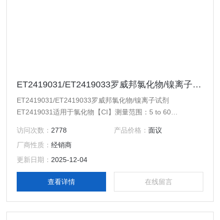
ET2419031/ET2419033罗威邦氯化物/镍离子试剂
ET2419031/ET2419033罗威邦氯化物/镍离子试剂
ET2419031适用于氯化物【CI】测量范围：5 to 60
mg/L（ppm） 试剂均采用安全包装，避免伤害使用者和污染
访问次数：
2778
产品价格：
面议
环境，预制试剂还可严格控制化学品用量，确保测量准确性和
厂商性质：
经销商
可靠性。 ET2419033测量范围：：0.02 to 7mg/L（ppm）均
采用安全包装，避免伤害使用者和污染环境，预制试剂还可严
更新日期：
2025-12-04
格控制化学品用量
查看详情
在线留言