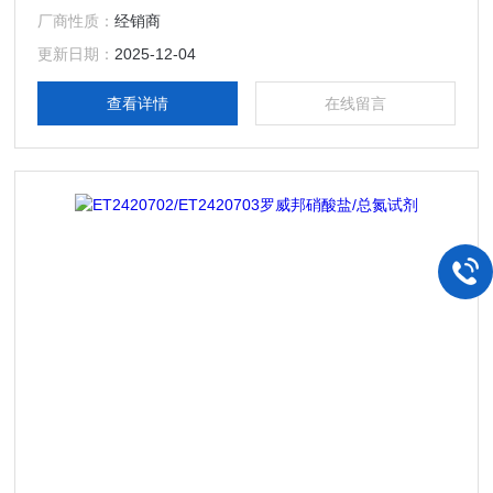
避免伤害使用者和污染环境，预制试剂管由特殊的直径为
厂商性质：
经销商
16mm光学玻璃和管盖都经过特殊设计制成，可防止试剂意外
流出，预制试剂管还可严格控制化学品用量，确保测量准确性
更新日期：
2025-12-04
和可靠性。
查看详情
在线留言