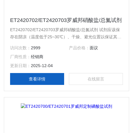
ET2420702/ET2420703罗威邦硝酸盐/总氮试剂
ET2420702/ET2420703罗威邦硝酸盐/总氮试剂 试剂应该保
存在阴凉（温度低于25~30℃）、干燥、避光位置以保证其具
有最长的保存期，超过有效期的试剂仍然可能正常使用，不过
访问次数：
2999
产品价格：
面议
需要每周使用标准溶液来进行检验。
厂商性质：
经销商
更新日期：
2025-12-04
查看详情
在线留言