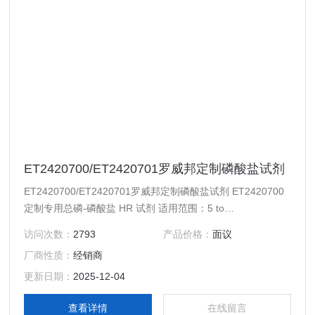
ET2420700/ET2420701罗威邦定制磷酸盐试剂
ET2420700/ET2420701罗威邦定制磷酸盐试剂 ET2420700
定制专用总磷-磷酸盐 HR 试剂 适用范围：5 to
60mg/L（ppm）、1.5 to 20mg/L（ppm） 标识：Phosphat-
访问次数：
2793
产品价格：
面议
101、Phosphat-102、Phosphat-103，类型：管装粉剂，规
厂商性质：
经销商
格：24支包装。 测量前需使用消解加热器【推荐ET99125】
在100°C温度进行前处理。
更新日期：
2025-12-04
查看详情
在线留言