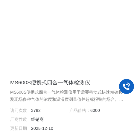
MS600S便携式四合一气体检测仪
MS600S便携式四合一气体检测仪用于需要移动式快速精确检
测现场多种气体的浓度和温湿度测量值并超标报警的场合。
MS600S便携式四合一气体检测仪采用2 5寸高清彩屏实时显
访问次数：
3782
产品价格：
6000
示浓度，选用当前行业内优质品牌的电化学或红外、催化燃
厂商性质：
经销商
烧、热导、PID光离子原理的气体传感器、瑞士高精度电容式
数字温湿度传感器，MS600S*进的电路设计、成熟的内核算
更新日期：
2025-12-10