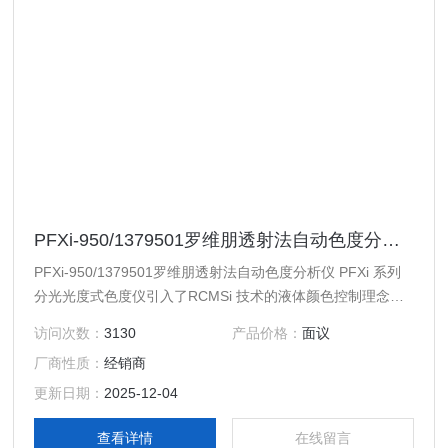
PFXi-950/1379501罗维朋透射法自动色度分析仪
PFXi-950/1379501罗维朋透射法自动色度分析仪 PFXi 系列
分光光度式色度仪引入了RCMSi 技术的液体颜色控制理念。
凭借 16 种波长的滤光片技术 PFXi-880/950/995 可确保非常
访问次数：
3130
产品价格：
面议
精准的结果。通过延长光程使容量高达 6“ (153mm)，并使用
厂商性质：
经销商
选配加热器以将样本温度保持在浊点以上 10°C，因此该系列
仪器可满足大采样范围内对于稳定且可靠色值要求。
更新日期：
2025-12-04
查看详情
在线留言