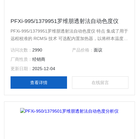
PFXi-995/1379951罗维朋透射法自动色度仪
PFXi-995/1379951罗维朋透射法自动色度仪 特点 集成了用于
远程校准的 RCMSi 技术 可选配内置加热器，以将样本温度保
持在浊点以上 自动客观的色度测量 独/有的加长光程样本槽 -
访问次数：
2990
产品价格：
面议
可容纳 153-mm (6“-) 的比色杯
厂商性质：
经销商
更新日期：
2025-12-04
查看详情
在线留言