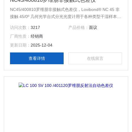
NC45/400810罗维朋非接触式色差仪
NC45/400810罗维朋非接触式色差仪，Lovibond® NC 45 非
接触 45/0º 几何光学台式分光光度计用于各种类型干湿样本的
测量，例如粉末、糊剂、凝胶、塑料和颜料。全面的外形因素
访问次数：
3217
产品价格：
面议
还简化了对于二维和三维物体的测量。NC 45 采用 LED 照明
厂商性质：
经销商
装置，这确保了高效、稳定的功能性和可靠的性能。
更新日期：
2025-12-04
查看详情
在线留言