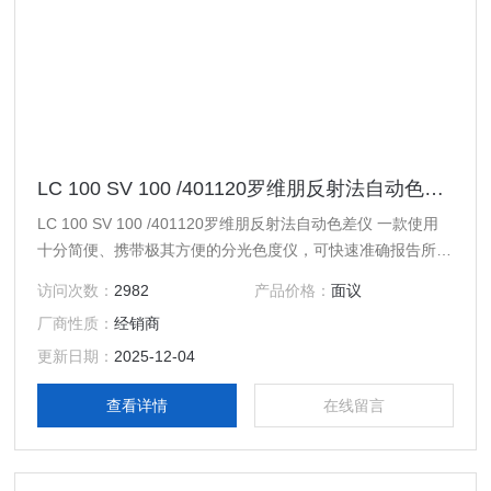
LC 100 SV 100 /401120罗维朋反射法自动色差仪
LC 100 SV 100 /401120罗维朋反射法自动色差仪 一款使用
十分简便、携带极其方便的分光色度仪，可快速准确报告所定
义色标的所有可能色差。该设备最多可保存 350 个样本测量
访问次数：
2982
产品价格：
面议
值，并与参考标准进行比较。 SV 100 支架还提供了更高的灵
厂商性质：
经销商
活性，方便您测量食品样本、粉末、化妆品和糊剂。 应用 化
工产品 医药产品 塑料 日用品 涂料 糖溶液，糖浆和蜂蜜 纺织
更新日期：
2025-12-04
品
查看详情
在线留言