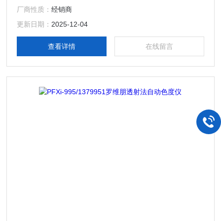
使用十分简便、携带极其方便的分光色度仪，可快速准确的报
厂商性质：
经销商
告所定义色标的所有可能色差。该设备最多可保存 350 个样
本测量值，并与参考标准进行比较。
更新日期：
2025-12-04
查看详情
在线留言