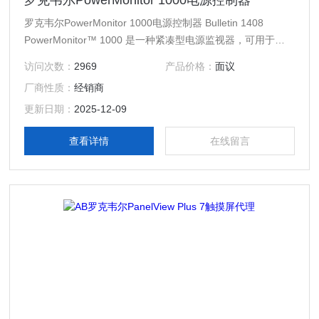
罗克韦尔PowerMonitor 1000电源控制器
罗克韦尔PowerMonitor 1000电源控制器 Bulletin 1408
PowerMonitor™ 1000 是一种紧凑型电源监视器，可用于负
载分布分析、费用摊配或能量控制。我们的监视器可与您的现
访问次数：
2969
产品价格：
面议
有能量监视系统集成以实现辅助测量。我们的 PLC（PLC-
厂商性质：
经销商
5®、SLC®、ControlLogix® 系列）可方便地与
PowerMonitor™ 1000 通信，以便在控制系统中使用
更新日期：
2025-12-09
查看详情
在线留言