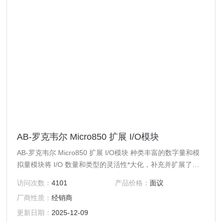
AB-罗克韦尔 Micro850 扩展 I/O模块
AB-罗克韦尔 Micro850 扩展 I/O模块 种类丰富的数字量和模
拟量模块将 I/O 数量和类型的灵活性*大化，补充并扩展了
Micro850 控制器的功能。Micro850 扩展 I/O 模块包括高密度
访问次数：
4101
产品价格：
面议
离散量和模拟量 I/O 模块 （ 包括高精度热电阻和热电偶模
厂商性质：
经销商
块）。
更新日期：
2025-12-09