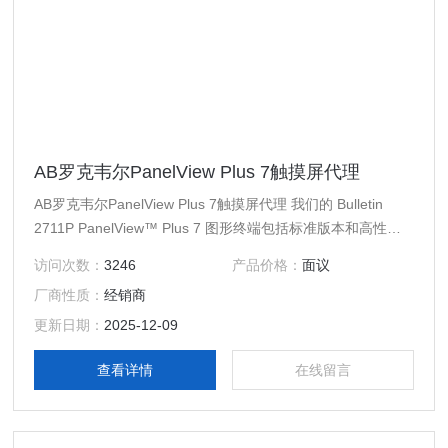
AB罗克韦尔PanelView Plus 7触摸屏代理
AB罗克韦尔PanelView Plus 7触摸屏代理 我们的 Bulletin
2711P PanelView™ Plus 7 图形终端包括标准版本和高性能
版本，可提供 4 至 19 in. 的宽屏显示画面尺寸。您可以使用
访问次数：
3246
产品价格：
面议
FactoryTalk® View Machine Edition 构建应用项目，并帮助
厂商性质：
经销商
简化配置和增强您的集成架构解决方案。这些终端包括以太网
连接，使您能够通过 VNC 连接
更新日期：
2025-12-09
查看详情
在线留言