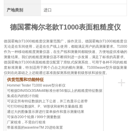
产地类别
进口
德国霍梅尔老款T1000表面粗糙度仪
德国霍梅尔T1000粗糙度仪测量范围广，操作灵活。德国霍梅尔T1000粗糙度仪
无论是在车间使用，还是在生产线上使用，都能满足用户的高测量要求。T1000
作为一种移动粗糙度测量仪器，在生产线和测量间都能快速、方便地提供准确的
测量结果。我们的粗糙度测量仪器不断得到进一步发展，满足了标准的高要求。
德国霍梅尔T1000表面粗糙度仪配置了滑轨式探测系统，可用于各种不同的粗糙
度标准测量，特别适用于两个凸台之间的横向测量。T1000wave型升级版测量
仪则在此基础之上还能通过基准面探测系统测量初级形状和波纹度。
+
供货范围和功能特征
Hommel Tester T1000 wave型分析仪
可根据DIN/ISO/JIS/Motif/标准分析56
项以上的粗糙度特征数据
集成在内的统计功能
可设定所有特
征数据的上下公差，
并三色显示公差带
可打印特征数据R、P、W形状和材料含量曲线 图
通过大的图像显示屏进行菜单操作和显示测量结
果
可保存200个轮廓 / 999个测量数据
厂家校准，不需自行校准
带基准面的wavelineTM 20进给装
置