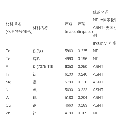
值的来源
NPL=
国家物
材料描述
声速
声速
材料名称
ASNT=
美国
(
化学符号
/
组合
)
(m/sec)
(in/μsec)
测
Industry=
行
Fe
铁
(
软
)
5960
0.235
NPL
Fe
铸铁
4990
0.196
NPL
Al
铝
(7075-T6)
6350
0.250
ASNT
Ti
钛
6100
0.240
ASNT
Mg
镁
5790
0.228
ASNT
Ni
镍
5630
0.222
ASNT
W
钨
5180
0.204
ASNT
Cu
铜
4660
0.183
ASNT
Zn
锌
4190
0.165
NPL