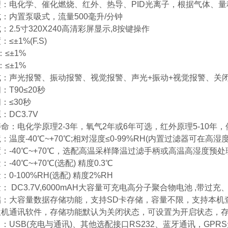
理：电化学、催化燃烧、红外、热导、PID光离子，根据气体、
：内置泵吸式，流量500毫升/分钟
：2.5寸320X240高清彩屏显示,8按键操作
≤±1%(F.S)
：≤±1%
：≤±1%
式：声光报警、振动报警、视觉报警、声光+振动+视觉报警、关
：T90≤20秒
：≤30秒
：DC3.7V
命：电化学原理2-3年，氧气2年或6年可选，红外原理5-10年
：温度-40℃~+70℃;相对湿度≤0-99%RH(内置过滤器可在高
：-40℃~+70℃，选配高温采样降温过滤手柄或高温高湿度预处
-40℃~+70℃(选配) 精度0.3℃
0-100%RH(选配) 精度2%RH
： DC3.7V,6000mAH大容量可充电高分子聚合物电池 ,带
储：大容量数据存储功能，支持SD卡存储，容量不限，支持本机
位机通讯软件，存储功能默认为关闭状态，可设置为开启状态，
：USB(充电与通讯)、其他选配接口RS232、蓝牙通讯，GP