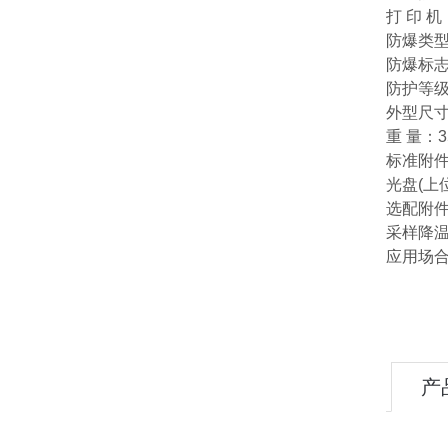
打 印 
防爆类
防爆标志： 
防护等级
外型尺寸：
重 量：3
标准附件
光盘(上
选配附件
采样降
应用场
产