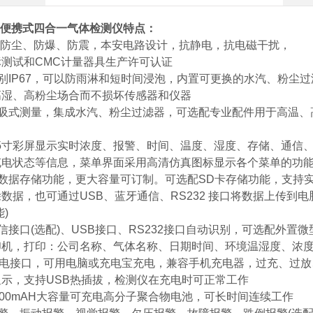
便携式四合一气体检测仪
特点：
、防尘、防爆、防震，本安电路设计，抗静电，抗电磁干扰，
测试和CMC计量器具生产许可认证
别IP67，可以防雨淋和短时间浸泡，内置可更换的水汽、粉尘过
高湿、高粉尘场合而不损坏传感器和仪器
吸式测量，集成水汽、粉尘过滤器，可选配专业配件用于高温、
.5寸彩屏显示实时浓度、报警、时间、温度、湿度、存储、通信
充电状态等信息，菜单界面采用高清仿真图标显示各个菜单的功
量数据存储功能，更大容量可订制。可选配SD卡存储功能，支持
数据，也可通过USB、蓝牙通信、RS232 接口将数据上传
)
信接口(选配)、USB接口、RS232接口自动识别，可选配外置微
印机，打印：公司名称、气体名称、日期时间、环境温湿度、浓度
充电接口，可用电脑或充电宝充电，兼容手机充电器，过充、过放
示，支持USB热插拔，检测仪在充电时可正常工作
000mAH大容量可充电高分子聚合物电池，可长时间连续工作