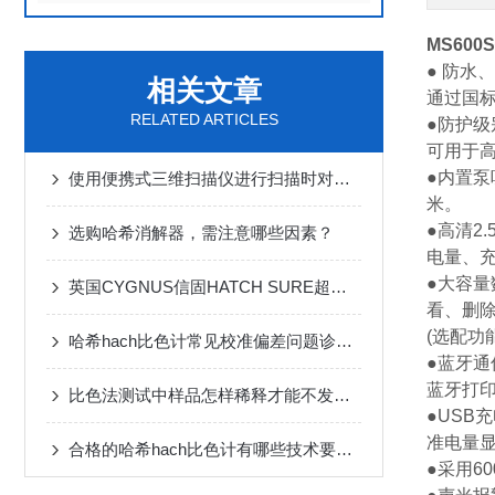
MS600S
● 防水
相关文章
通过国标
RELATED ARTICLES
●防护级
可用于
●内置泵
使用便携式三维扫描仪进行扫描时对环境有何要求？
米。
●高清2
选购哈希消解器，需注意哪些因素？
电量、
●大容
英国CYGNUS信固HATCH SURE超声波舱口盖测漏仪操作步骤
看、删除
(选配功能
哈希hach比色计常见校准偏差问题诊断与精度恢复技巧
●蓝牙通
蓝牙打
比色法测试中样品怎样稀释才能不发生干扰
●USB
准电量显
合格的哈希hach比色计有哪些技术要求？
●采用6