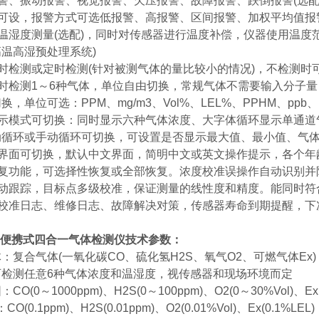
警、振动报警、视觉报警、欠压报警、故障报警、跌倒报警(选配
值可设，报警方式可选低报警、高报警、区间报警、加权平均值报
温湿度测量(选配)，同时对传感器进行温度补偿，仪器使用温度范围
温高湿预处理系统)
时检测或定时检测(针对被测气体的量比较小的情况)，不检测时
同时检测1～6种气体，单位自由切换，常规气体不需要输入分子
，单位可选：PPM、mg/m3、Vol%、LEL%、PPHM、ppb、m
显示模式可切换：同时显示六种气体浓度、大字体循环显示单通道
动循环或手动循环可切换，可设置是否显示最大值、最小值、气
文界面可切换，默认中文界面，简明中文或英文操作提示，各个年
恢复功能，可选择性恢复或全部恢复。浓度校准误操作自动识别并
自动跟踪，目标点多级校准，保证测量的线性度和精度。能同时符
录校准日志、维修日志、故障解决对策，传感器寿命到期提醒，下
便携式四合一气体检测仪
技术参数：
：复合气体(一氧化碳CO、硫化氢H2S、氧气O2、可燃气体Ex)
可检测任意6种气体浓度和温湿度，视传感器和现场环境而定
CO(0～1000ppm)、H2S(0～100ppm)、O2(0～30%Vol)、
CO(0.1ppm)、H2S(0.01ppm)、O2(0.01%Vol)、Ex(0.1