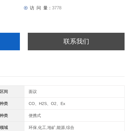
访 问 量：
3778
联系我们
区间
面议
种类
CO、H2S、O2、Ex
种类
便携式
领域
环保,化工,地矿,能源,综合