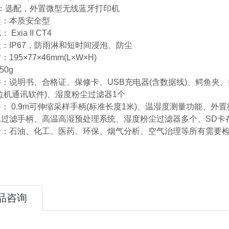
机：选配，外置微型无线蓝牙打印机
型：本质安全型
Exia II CT4
：IP67，防雨淋和短时间浸泡、防尘
195×77×46mm(L×W×H)
50g
：说明书、合格证、保修卡、USB充电器(含数据线)、鳄鱼夹
位机通讯软件)、湿度粉尘过滤器1个
： 0.9m可伸缩采样手柄(标准长度1米)、温湿度测量功能、外
温过滤手柄、高温高湿预处理系统、湿度粉尘过滤器多个、SD卡
合：石油、化工、医药、环保、烟气分析、空气治理等所有需要
品咨询