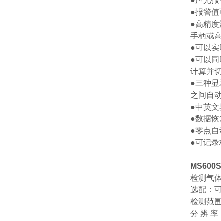
●声光报
●报警
●高精度
手柄或高
●可以实
●可以
计算并切换
●三种
之间自
●中英
●数据
●零点
●可记
MS600S
检测气体
选配：
检测范围：
分 辨 率：