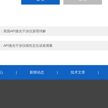
：
美国API激光干涉仪原理详解
：
API激光干涉仪线性定位误差测量
心
新闻动态
技术文章
|
|
|