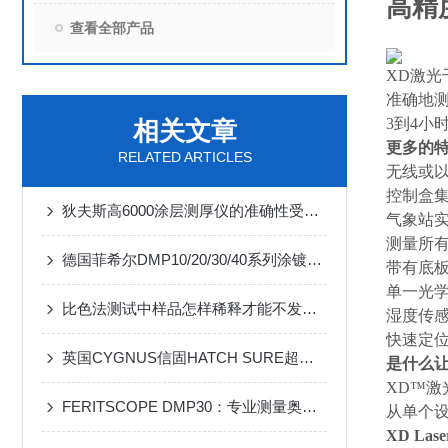
高精
查看全部产品
XD激
准确地测
3到4小
相关文章
更多的
RELATED ARTICLES
无线或
控制盒
狄夫斯高6000涂层测厚仪的准确性受到哪些因素的影响？
气象站
测量所
德国菲希尔DMP10/20/30/40系列涂镀层测厚仪：涂镀层厚度测量之选
带有底
单一光
比色法测试中样品怎样稀释才能不发生干扰
湿度传
快速定
英国CYGNUS信固HATCH SURE超声波舱口盖测漏仪操作步骤
是什么让
XD™激
FERITSCOPE DMP30：专业测量奥氏体钢和双相钢中铁素体含量的仪器
从单个
XD Lase