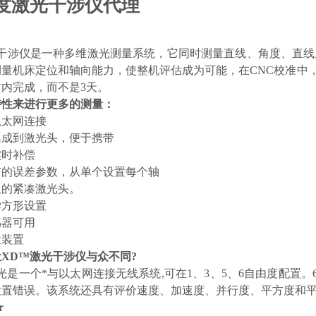
度激光干涉仪代理
光干涉仪是一种多维激光测量系统，它同时测量直线、角度、直线
量机床定位和轴向能力，使整机评估成为可能，在CNC校准中，
时内完成，而不是3天。
特性来进行更多的测量：
以太网连接
集成到激光头，便于携带
实时补偿
有的误差参数，从单个设置每个轴
板的紧凑激光头。
学方形设置
感器可用
位装置
XD™激光干涉仪与众不同?
光是一个*与以太网连接无线系统,可在1、3、5、6自由度配置。
设置错误。该系统还具有评价速度、加速度、并行度、平方度和
r