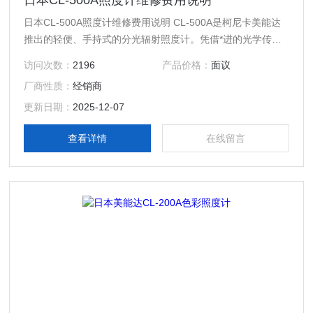
日本CL-500A照度计维修费用说明
日本CL-500A照度计维修费用说明 CL-500A是柯尼卡美能达
推出的轻便、手持式的分光辐射照度计。凭借*进的光学传感
技术和创新的设计，CL-500A可用于评估新一代光源如LED、
访问次数：
2196
产品价格：
面议
OLED、有机EL照明的显色指数、照度、色度、相关色温等参
厂商性质：
经销商
数。
更新日期：
2025-12-07
查看详情
在线留言