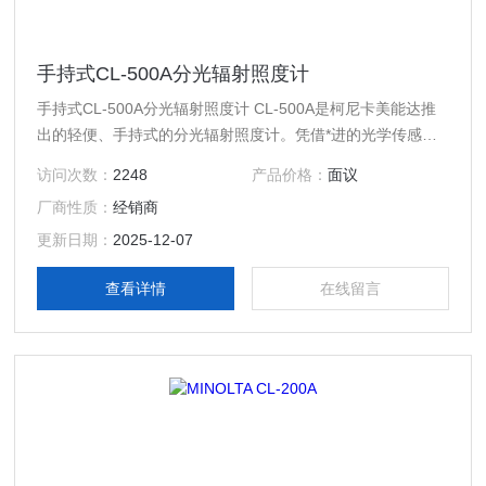
手持式CL-500A分光辐射照度计
手持式CL-500A分光辐射照度计 CL-500A是柯尼卡美能达推
出的轻便、手持式的分光辐射照度计。凭借*进的光学传感技
术和创新的设计，CL-500A可用于评估新一代光源如LED、
访问次数：
2248
产品价格：
面议
OLED、有机EL照明的显色指数、照度、色度、相关色温等参
厂商性质：
经销商
数。
更新日期：
2025-12-07
查看详情
在线留言