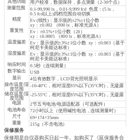
其他功能
用户校准，数据保持，多点测量（2-30个点）
测量范围
0.1-99,990 lx，0.01-9,999 fcd 色度：(5 lx，
0.5 fcd以上)四档范围自动切换
精度
Ev (线性)：显示值的±2%±1位小数
xy：±0.002 （800 lx，标准光源A）
重复性
Ev：±0.5%+1位小数（2δ）
xy：±0.0005 （800 lx，标准光源A）
温度偏差
Ev：显示值的±3%±1位小数 xy：±0.003（基于
柯尼卡美能达标准）
湿度偏差
Ev：显示值的±3%±1位小数 xy：±0.003（基于
柯尼卡美能达标准）
响应时间
0.5秒（连续测量）
数字输出
USB
显示
4位有效数字，LCD背光照明显示
操作温度/湿
-10-40°C，相对湿度85%以下(35°C时)，无凝露
度范围
储存温度/湿
-25-55°C，相对湿度85%以下(35°C时)，无凝露
度范围
电源
2节五号电池/电源适配器（可选配件）
电池寿命
72小时以上（使用碱性电池，连续测量时）
尺寸
69×174×35mm
重量
215g（不含电池）
保修服务
保修期是自仪器购买日起一年。如购买了《延保服务合