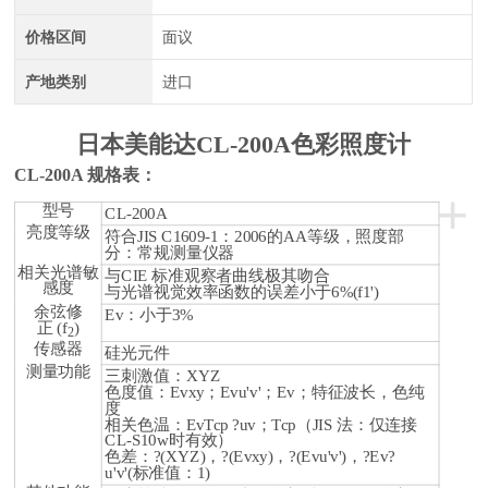
价格区间
面议
产地类别
进口
日本美能达CL-200A色彩照度计
CL-200A 规格表：
+
型号
CL-200A
亮度等级
符合JIS C1609-1：2006的AA等级，照度部
分：常规测量仪器
相关光谱敏
与CIE 标准观察者曲线极其吻合
感度
与光谱视觉效率函数的误差小于6%(f1')
余弦修
Ev：小于3%
正 (f
)
2
传感器
硅光元件
测量功能
三刺激值：XYZ
色度值：Evxy；Evu'v'；Ev；特征波长，色纯
度
相关色温：EvTcp ?uv；Tcp（JIS 法：仅连接
CL-S10w时有效）
色差：?(XYZ)，?(Evxy)，?(Evu'v')，?Ev?
u'v'(标准值：1)