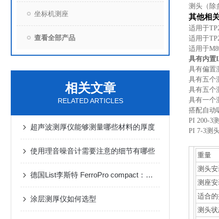
测头（除
坐标机测座
其他相
适用于TP
查看全部产品
适用于TP
适用于M
具有内置
具有偏置
具有五个测
相关文章
具有五个
具有一个
RELATED ARTICLES
搭配自动
PI 200-
超声波测厚仪能够测量哪些材料的厚度
PI 7-3
使用理音噪音计需要注意的细节有哪些
重量
测头安
德国List李斯特 FerroPro compact：便携式大量程磁导率仪精准测量高效检测
测座安
适合的
涂层测厚仪如何选型
测头状