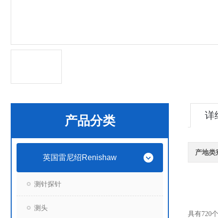
详
产品分类
产地类
英国雷尼绍Renishaw
测针探针
测头
具有72