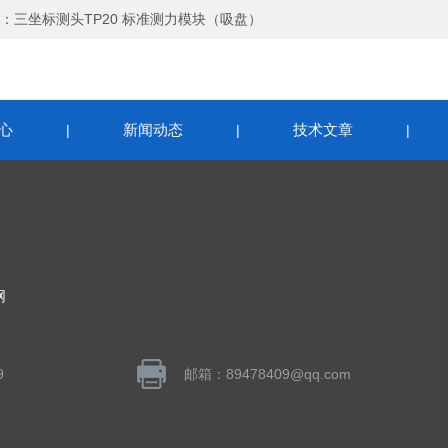
：
三坐标测头TP20 标准测力模块（吸盘）
心
新闻动态
技术文章
|
|
|
网
9
邮箱：89478409@qq.com