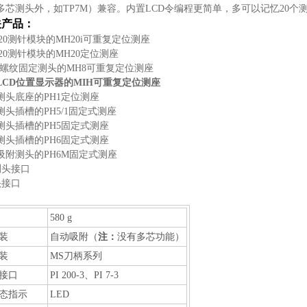
多芯测头外，如TP7M）兼容。内置LCD令编程更简单，多可以记忆20个
关产品：
20测针模块的MH20i可重复定位测座
20测针模块的MH20定位测座
8螺纹固定测头的MH8可重复定位测座
LCD位置显示器的MIH可重复定位测座
测头底座的PH1定位测座
头插槽的PH5/1固定式测座
测头插槽的PH5固定式测座
测头插槽的PH6固定式测座
吸附测头的PH6M固定式测座
3测头接口
测头接口
580 g
装
自动吸附（
注：
没有多芯功能）
装
MS刀柄系列
接口
PI 200-3、PI 7-3
态指示
LED