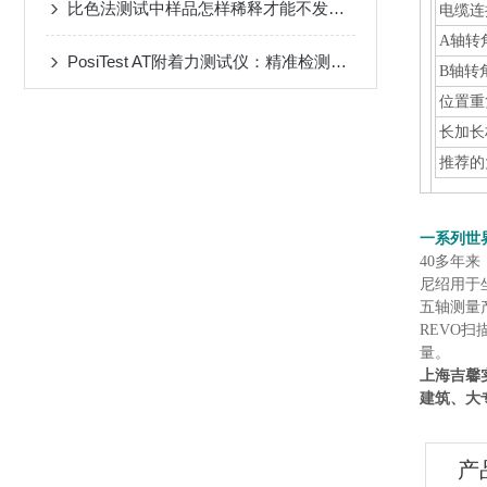
比色法测试中样品怎样稀释才能不发生干扰
电缆连
A轴转
PosiTest AT附着力测试仪：精准检测，保障涂层质量
B轴转
位置重复
长加长
推荐的
一系列世
40多年
尼绍用于
五轴测量
REVO
量。
上海吉馨
建筑、大
产