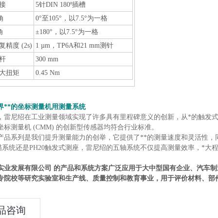
接
5针DIN 180º插槽
角
0°至105°，以7.5°为一格
角
±180°，以7.5°为一格
精度 (2s)
1 µm，TP6A和21 mm测针
杆
300 mm
大扭矩
0.45 Nm
界**的坐标测量机用测量系统
来，雷尼绍在工业测量领域实现了许多具有里程碑意义的创新，从*的触发
坐标测量机 (CMM) 的创新型传感器均符合行业标准。
产品系列是我们提升测量能力的创举，它提供了**的测量速度和灵活性
扫描系统还是PH20触发式测座，雷尼绍的五轴系统不仅提高测量效率，*
实业发展有限公司
的产品和系统方案广泛应用于大中型国有企业、汽车制
专院校等研究实验室和生产线、质量控制和教育事业，用于评价材料、部
品咨询