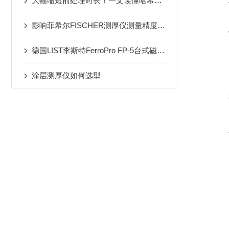
大幅缩短前处理时长！一文读懂哈希消解器石墨高温消解原理
影响菲希尔FISCHER测厚仪测量精度的因素有哪些
德国LIST李斯特FerroPro FP-5台式磁导率仪：高精度检测，助力材料质量把控
涂层测厚仪如何选型