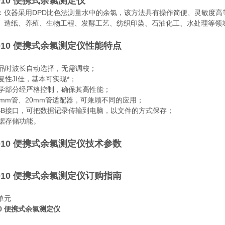
3010 便携式余氯测定仪
：仪器采用DPD比色法测量水中的余氯，该方法具有操作简便、灵敏度
、造纸、养殖、生物工程、发酵工艺、纺织印染、石油化工、水处理等领
3010 便携式余氯测定仪
性能特点
量样品时波长自动选择，无需调校；
重复性JI佳，基本可实现*；
器光学部分经严格控制，确保其高性能；
16mm管、20mm管适配器，可兼顾不同的应用；
有USB接口，可把数据记录传输到电脑，以文件的方式保存；
数据存储功能。
3010 便携式余氯测定仪
技术参数
3010 便携式余氯测定仪
订购指南
单元
010 便携式余氯测定仪