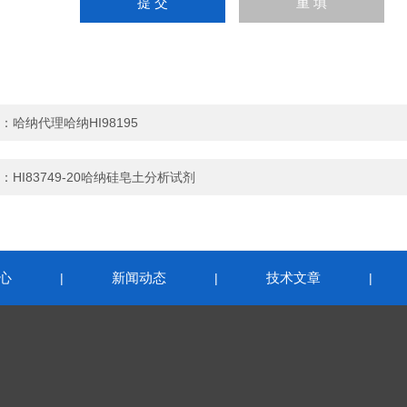
：
哈纳代理哈纳HI98195
：
HI83749-20哈纳硅皂土分析试剂
心
新闻动态
技术文章
|
|
|