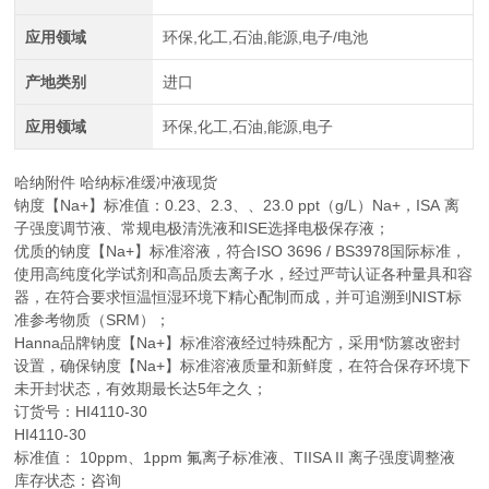
应用领域
环保,化工,石油,能源,电子/电池
产地类别
进口
应用领域
环保,化工,石油,能源,电子
哈纳附件 哈纳标准缓冲液现货
钠度【Na+】标准值：0.23、2.3、、23.0 ppt（g/L）Na+，ISA 离
子强度调节液、常规电极清洗液和ISE选择电极保存液；
优质的钠度【Na+】标准溶液，符合ISO 3696 / BS3978国际标准，
使用高纯度化学试剂和高品质去离子水，经过严苛认证各种量具和容
器，在符合要求恒温恒湿环境下精心配制而成，并可追溯到NIST标
准参考物质（SRM）；
Hanna品牌钠度【Na+】标准溶液经过特殊配方，采用*防篡改密封
设置，确保钠度【Na+】标准溶液质量和新鲜度，在符合保存环境下
未开封状态，有效期最长达5年之久；
订货号：HI4110-30
HI4110-30
标准值： 10ppm、1ppm 氟离子标准液、TIISA II 离子强度调整液
库存状态：咨询