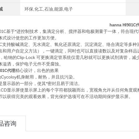
域
环保,化工,石油,能源,电子
hanna HI901C
基于*进控制技术，集滴定分析、搅拌器和电极测量于一体，符合现
01C
体式设计使您的工作更加方便。
支持酸碱滴定、无水滴定、氧化还原滴定、沉淀滴定、络合滴定等多种滴
C
法和用户自定义方法），一键滴定，同时也可以直接读数以及对复杂样品
哈纳的Clip-Lock 可更换滴定管系统仅需几秒就可以更换试剂滴
理，
体溢洒，保护电子元件不受腐蚀。
精心设计，出色的效果
I901C代理
Cycoloy机身耐用，耐热，并且抗污染。
的
是显示器的一部分，使其*密封且易于清洁。
LCD显示屏使显示屏上的每个字符都脱颖而出，宽视角允许从任何角度观
节以获得完美的观看效果，背光保护选项可在不活动期间保护显示屏。
品咨询