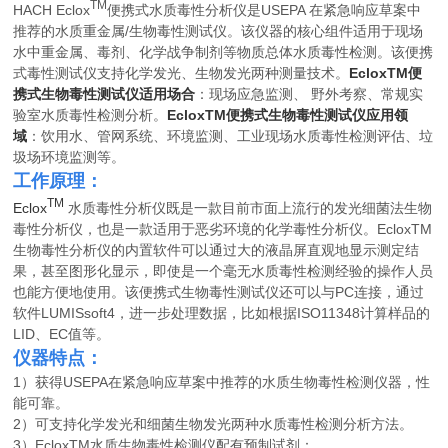
TM
HACH Eclox
便携式水质毒性分析仪是USEPA 在紧急响应草案中
推荐的水质重金属/生物毒性测试仪。该仪器的核心组件适用于现场
水中重金属、毒剂、化学战争制剂等物质总体水质毒性检测。该便携
式毒性测试仪支持化学发光、生物发光两种测量技术。
EcloxTM便
携式生物毒性测试仪适用场合
：现场应急监测、 野外考察、常规实
验室水质毒性检测分析。
EcloxTM便携式生物毒性测试仪应用领
域
：饮用水、管网系统、环境监测、工业现场水质毒性检测评估、垃
圾场环境监测等。
工作原理：
TM
Eclox
水质毒性分析仪既是一款目前市面上流行的发光细菌法生物
毒性分析仪，也是一款适用于恶劣环境的化学毒性分析仪。EcloxTM
生物毒性分析仪的内置软件可以通过大的液晶屏直观地显示测定结
果，甚至图形化显示，即使是一个毫无水质毒性检测经验的操作人员
也能方便地使用。该便携式生物毒性测试仪还可以与PC连接，通过
软件LUMISsoft4，进一步处理数据，比如根据ISO11348计算样品的
LID、EC值等。
仪器特点：
1）获得USEPA在紧急响应草案中推荐的水质生物毒性检测仪器，性
能可靠。
2）可支持化学发光和细菌生物发光两种水质毒性检测分析方法。
3）EcloxTM水质生物毒性检测仪配有预制试剂：