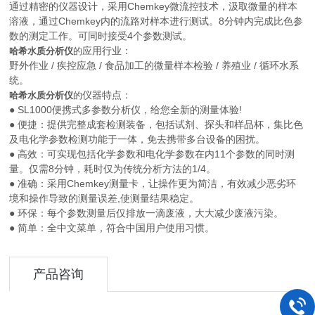
通过精密的仪器设计，采用Chemkey微流控技术，汲取微量的样本
溶液，通过Chemkey内的流路对样本进行测试。8分钟内完成比色参
数的测定工作。可同时接受4个参数测试。
应用行业：
哈希水质分析仪
的
野外作业 / 疾控应急 / 食品加工的微量样本检验 / 养殖业 / 循环水系
统。
仪器特点：
哈希水质分析仪
的
● SL1000便携式多参数分析仪，给您全新的测量体验!
● 便捷：提供完整成套检测装备，包括试剂、探头和样品杯，集比色
及电化学参数检测功能于一体，免去携带多台设备的困扰。
● 高效：可实现包括化学参数和电化学参数在内11个参数的同时测
量。仅需8分钟，耗时仅为传统分析方法的1/4。
● 准确：采用Chemkey测量卡，让操作更为简洁，有效减少恶劣环
境和操作导致的测量误差,使测量结果稳定。
● 环保：每个参数测量后仅排放一滴废液，大大减少废液污染。
● 简单：全中文菜单，符合中国用户使用习惯。
产品咨询