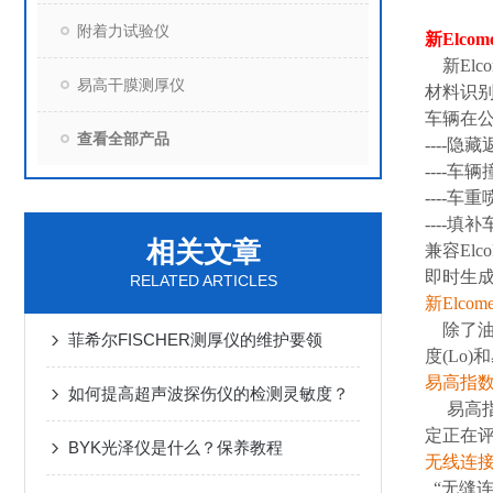
附着力试验仪
新Elcom
新Elc
易高干膜测厚仪
材料识别,
车辆在公
查看全部产品
----隐
----车
----车重
----填
相关文章
兼容Elc
即时生成
RELATED ARTICLES
新Elcom
除了油漆
菲希尔FISCHER测厚仪的维护要领
度(Lo)
易高指数值
如何提高超声波探伤仪的检测灵敏度？
易高指数
定正在评
BYK光泽仪是什么？保养教程
无线连接
“无缝连接