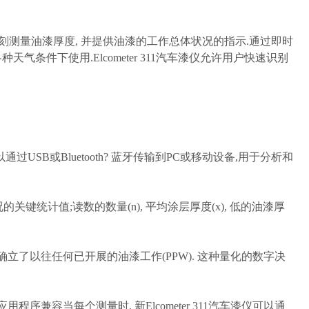
用来即刻测量油漆厚度, 并提供油漆的工作总体状况的指示.通过即时
在各种天气条件下使用.Elcometer 311汽车漆仪允许用户快速识别
可以通过USB或Bluetooth? 蓝牙传输到PC或移动设备,用于分析和
的关键统计值;读数的数量(n), 平均涂层厚度(x), 低的油漆厚
确立了以往任何已开展的油漆工作(PPW). 这种量化的数字决
?移动应用程序兼容
当每个测量时, 新Elcometer 311汽车漆仪可以通