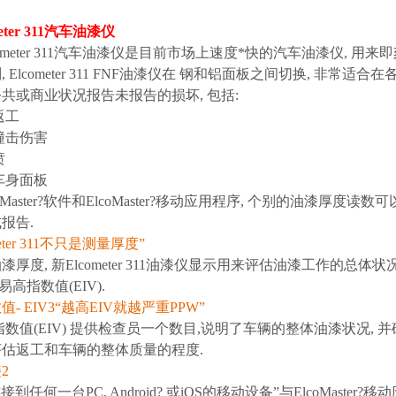
eter 311汽车油漆仪
ometer 311汽车油漆仪是目前市场上速度*快的汽车油漆仪, 
 Elcometer 311 FNF油漆仪在 钢和铝面板之间切换, 非常适合
共或商业状况报告未报告的损坏, 包括:
藏返工
辆撞击伤害
喷
补车身面板
oMaster?软件和ElcoMaster?移动应用程序, 个别的油漆厚度读数
报告.
eter 311不只是测量厚度”
厚度, 新Elcometer 311油漆仪显示用来评估油漆工作的总体状况
和易高指数值(EIV).
- EIV3“越高EIV就越严重PPW
”
值(EIV) 提供检查员一个数目,说明了车辆的整体油漆状况, 并
估返工和车辆的整体质量的程度.
2
到任何一台PC, Android? 或iOS的移动设备”与ElcoMaster