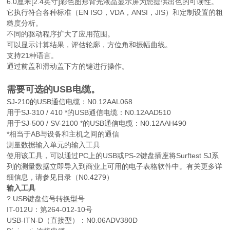
6.0厘米[2.4英寸]彩色图形背光液晶显示屏为您提供出色的可读性。
它执行符合各种标准（EN ISO，VDA，ANSI，JIS）和定制设置的粗
糙度分析。
不同的驱动程序扩大了应用范围。
可以显示计算结果，评估轮廓，方位角和振幅曲线。
支持21种语言。
通过前盖和滑动盖下方的键进行操作。
需要可选的USB电缆。
SJ-210的USB通信电缆：N0.12AAL068
用于SJ-310 / 410 *的USB通信电缆：N0.12AAD510
用于SJ-500 / SV-2100 *的USB通信电缆：N0.12AAH490
*相当于AB与设备和主机之间的通信
测量数据输入单元的输入工具
使用该工具，可以通过PC上的USB或PS-2键盘插座将Surftest SJ系
列的测量数据立即导入到商业上可用的电子表格软件中。有关更多详
细信息，请参见目录（N0.4279）
输入工具
? USB键盘信号转换型号
IT-012U：第264-012-10号
USB-ITN-D（直接型）：N0.06ADV380D