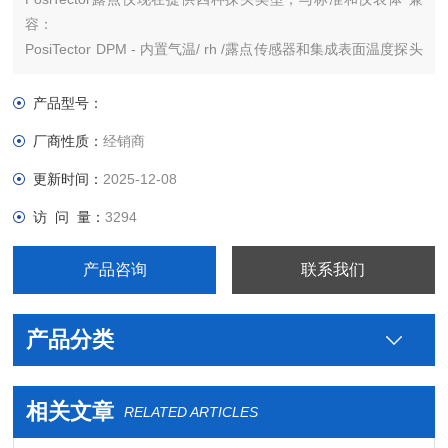
容：
PosiTector DPM - 内置气温/ rh /露点传感器和集成表面温度探头
的集成探头
PosiTector DPMS - 整体式空气温度/湿度/露点传感器，带电缆，
产品型号：
K型磁性表面温度探
厂商性质：
经销商
更新时间：
2025-12-08
访 问 量：
3294
产品咨询
联系我们
产品分类
相关文章
RELATED ARTICLES