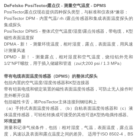
DeFelsko PosiTector露点仪 - 测量空气温度 - DPMS
PosiTector露点仪现在提供四种探头类型，与标准和仪表体*兼容：
PosiTector DPM - 内置气温/ rh /露点传感器和集成表面温度探头的
集成探头
PosiTector DPMS - 整体式空气温度/湿度/露点传感器，带电缆，K型
磁性表面温度探
DPMA - 新！ - 测量环境温度，相对湿度，露点，表面温度，用风速
计测量风速
DPMD - 新！ - 测量露点，相对湿度和空气温度，烧结铝外壳和
1/2“NPT螺纹，用于插入储罐和管道（zui大200 psi / 1.3 MPa）
带有电缆表面温度传感器（DPMS）的整体式探头
包括内置的空气温度/湿度传感器和K型连接器
带有铠装电缆和锁定装置的磁性表面温度传感器，可防止无人操作时
意外断开仪器
包括磁性卡舌，将PosiTector主体连接到钢结构上
（a）手持式表面温度传感器，（b）自粘表面温度传感器和（c）液
体温度传感器，可轻松转换成可接受的其他可选K型热电偶传感器。
环境监测
测量和记录气候条件，包括：相对湿度，气温，表面温度，露点温
度，风速以及表面和露点温度之间的差异。 适用于ISO 8502-4，BS