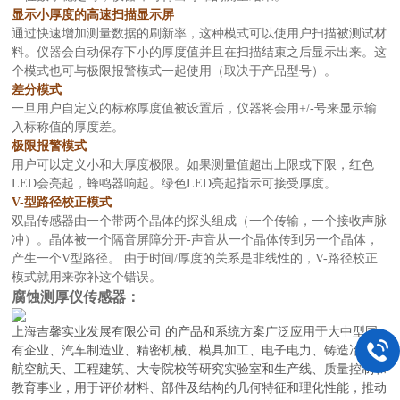
显示小厚度的高速扫描显示屏
通过快速增加测量数据的刷新率，这种模式可以使用户扫描被测试材
料。仪器会自动保存下小的厚度值并且在扫描结束之后显示出来。这
个模式也可与极限报警模式一起使用（取决于产品型号）。
差分模式
一旦用户自定义的标称厚度值被设置后，仪器将会用+/-号来显示输
入标称值的厚度差。
极限报警模式
用户可以定义小和大厚度极限。如果测量值超出上限或下限，红色
LED会亮起，蜂鸣器响起。绿色LED亮起指示可接受厚度。
V-型路径校正模式
双晶传感器由一个带两个晶体的探头组成（一个传输，一个接收声脉
冲）。晶体被一个隔音屏障分开-声音从一个晶体传到另一个晶体，
产生一个V型路径。 由于时间/厚度的关系是非线性的，V-路径校正
模式就用来弥补这个错误。
腐蚀测厚仪传感器：
上海吉馨实业发展有限公司
的产品和系统方案广泛应用于大中型国
有企业、汽车制造业、精密机械、模具加工、电子电力、铸造冶金、
航空航天、工程建筑、大专院校等研究实验室和生产线、质量控制和
教育事业，用于评价材料、部件及结构的几何特征和理化性能，推动