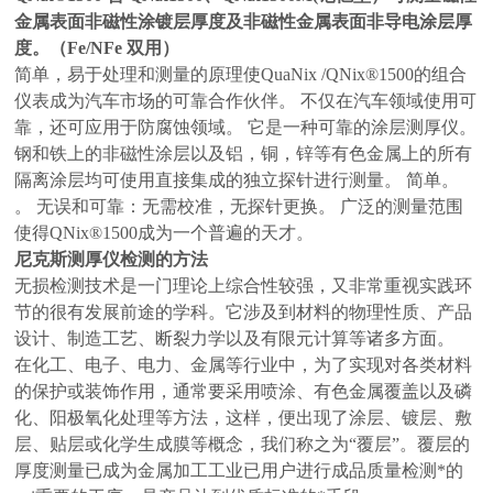
金属表面非磁性涂镀层厚度及非磁性金属表面非导电涂层厚
度。（Fe/NFe 双用）
简单，易于处理和测量的原理使QuaNix /QNix®1500的组合
仪表成为汽车市场的可靠合作伙伴。 不仅在汽车领域使用可
靠，还可应用于防腐蚀领域。 它是一种可靠的涂层测厚仪。
钢和铁上的非磁性涂层以及铝，铜，锌等有色金属上的所有
隔离涂层均可使用直接集成的独立探针进行测量。 简单。
。 无误和可靠：无需校准，无探针更换。 广泛的测量范围
使得QNix®1500成为一个普遍的天才。
尼克斯测厚仪检测的方法
无损检测技术是一门理论上综合性较强，又非常重视实践环
节的很有发展前途的学科。它涉及到材料的物理性质、产品
设计、制造工艺、断裂力学以及有限元计算等诸多方面。
在化工、电子、电力、金属等行业中，为了实现对各类材料
的保护或装饰作用，通常要采用喷涂、有色金属覆盖以及磷
化、阳极氧化处理等方法，这样，便出现了涂层、镀层、敷
层、贴层或化学生成膜等概念，我们称之为“覆层”。覆层的
厚度测量已成为金属加工工业已用户进行成品质量检测*的