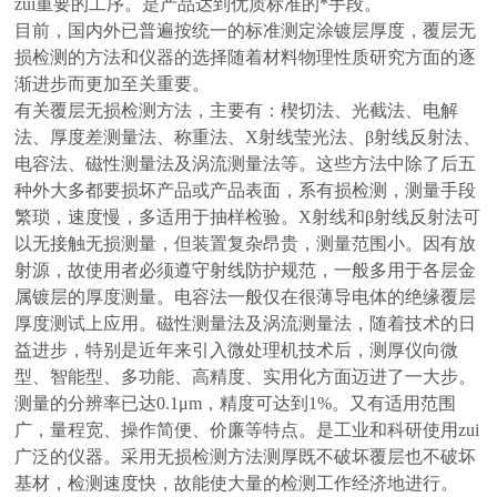
zui重要的工序。是产品达到优质标准的*手段。
目前，国内外已普遍按统一的标准测定涂镀层厚度，覆层无
损检测的方法和仪器的选择随着材料物理性质研究方面的逐
渐进步而更加至关重要。
有关覆层无损检测方法，主要有：楔切法、光截法、电解
法、厚度差测量法、称重法、X射线莹光法、β射线反射法、
电容法、磁性测量法及涡流测量法等。这些方法中除了后五
种外大多都要损坏产品或产品表面，系有损检测，测量手段
繁琐，速度慢，多适用于抽样检验。X射线和β射线反射法可
以无接触无损测量，但装置复杂昂贵，测量范围小。因有放
射源，故使用者必须遵守射线防护规范，一般多用于各层金
属镀层的厚度测量。电容法一般仅在很薄导电体的绝缘覆层
厚度测试上应用。磁性测量法及涡流测量法，随着技术的日
益进步，特别是近年来引入微处理机技术后，测厚仪向微
型、智能型、多功能、高精度、实用化方面迈进了一大步。
测量的分辨率已达0.1μm，精度可达到1%。又有适用范围
广，量程宽、操作简便、价廉等特点。是工业和科研使用zui
广泛的仪器。采用无损检测方法测厚既不破坏覆层也不破坏
基材，检测速度快，故能使大量的检测工作经济地进行。