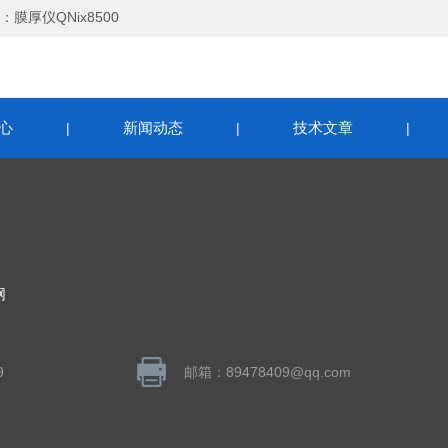
：
膜厚仪QNix8500
心
新闻动态
技术文章
|
|
|
网
9
邮箱：89478409@qq.com