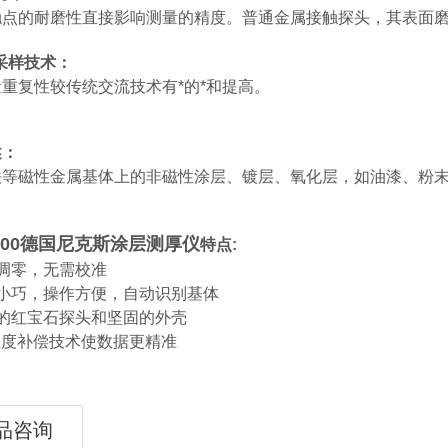
触点的耐磨性直接影响测量的精度。普通金属接触探头，其表面
采样技术：
重复性较传统交流技术有*的*和提高。
述：
铁等磁性金属基体上的非磁性涂层、镀层、氧化层，如油漆、粉
00
德国尼克斯涂层测厚仪
特点:
调零，无需校准
积小巧，操作方便，自动识别基体
用的红宝石探头和坚固的外壳
温度补偿技术使数据更精准
品咨询