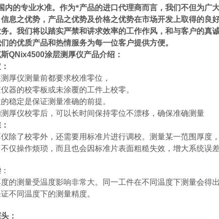
*国内的专业水准。作为*产品的进口代理商而言，我们不但为广
，信息之优势，产品之优势及价格之优势在市场开发上取得的良
业务。我们将以踏实严禁和讲求效率的工作作风，和与客户的真
我们的优质产品和热情服务为每一位客户提供方便。
斯QNix4500涂层测厚仪
产品介绍：
定：
层测厚仪测量前都要求校准零位，
随仪器的校零板或未涂覆的工件上校零。
位的稳定是保证测量准确的前提。
的测厚仪校零后，可以长时间保持零位不漂移，确保准确测量
准：
厚仪除了校零外，还需要用标准片进行调校。测量某一范围厚度
。不仅操作烦琐，而且也会因标准片表面粗糙失效，增大系统误
偿
：
厚度的测量受温度影响非常大。同一工件在不同温度下测量会得
保证不同温度下的测量精度。
探头：