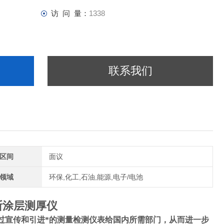
访 问 量：
1338
联系我们
区间
面议
领域
环保,化工,石油,能源,电子/电池
斯涂层测厚仪
过宣传和引进*的测量检测仪表给国内所需部门，从而进一步