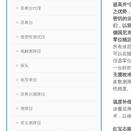
提高并
菲希尔代理
之优势
密切的
菲希尔
们，以
德国尼克
致密性测试仪
零位稳
所有涂
电解测厚仪
可以在
仪器零
探头
一台好
无需校
电导率仪
多数测
性精度
菲希尔测厚仪
温度补
测厚仪
涂覆层
术，以
库仑测厚仪
红宝石