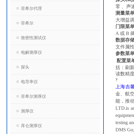
零 、声
菲希尔代理
测量菜
大增益调
菲希尔
门限菜
A 或 B
致密性测试仪
数据存
文件属性
电解测厚仪
参数菜
配置菜
探头
括：刷新
读数精度
?
电导率仪
上海吉
金、航
菲希尔测厚仪
能，推
LTD.is an
测厚仪
equipment
testing an
库仑测厚仪
DMS 