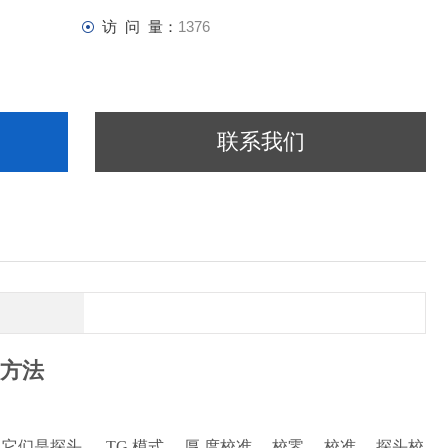
访 问 量：
1376
联系我们
用方法
探头 、 TG 模式 、厚 度校准 、校零 、校准 、探头校