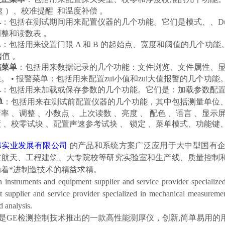
速 ）、校准提醒 和温度补偿 。
单
：包括在测试期间用来配置仪器的几个功能。它们是模式、、Dual-Mu
整和读数表 。
单
：包括用来设置门限 A 和 B 的起始点、宽度和阈值的几个功能。它
 阈值 。
储菜单
：包括用来数据记录的几个功能：文件浏览、文件属性、显示
。 • 报警菜单：包括用来配置zui小值和zui大值报警的几个功能。它们
单
：包括用来加载或保存参数的几个功能。它们是：加载参数配置
单
：包括用来在测试前配置仪器的几个功能，其中包括测量单位、
率 、调整 、小数点 、上次读数 、亮度 、 配色 、语言 、显示
 、校零试块 、配置声速参考试块 、 锁定 、菜单模式、功能键、
馨实业发展有限公司
的产品和系统方案广泛应用于大中型国有
空航天、工程建筑、大专院校等研究实验室和生产线、质量控制
动着*进制造技术的精益求精。
 instruments and equipment supplier and service provider specializ
 supplier and service provider specialized in mechanical measureme
d analysis.
Go是GE检测控制技术推出的一款高性能测厚仪，创新,简单易用