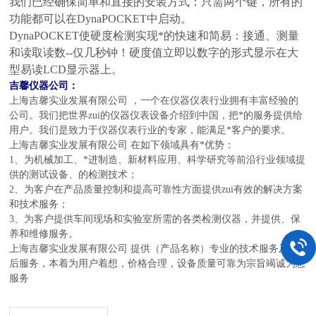
我们已经确保简单和直接的安装方式：只需两个键，所有的
功能都可以在DynaPOCKET中启动。
DynaPOCKET使硬度检测实现*的快速和简易：接通、测量
和读取读数--仅几秒钟！硬度值立即以数字的形式显示在大
型易读LCD显示器上。
吉馨仪器
公司：
上海吉馨实业发展有限公司
，一个在仪器仪表行业拥有丰富经验的
公司。我们把世界zui的仪器仪表设备介绍到中国，把*的服务提供给
用户。我们是致力于仪器仪表行业的专家，能满足*客户的要求。
上海吉馨实业发展有限公司
在如下领域具有*优势：
1、为
机械加工、*进制造、新材料应用、科学研究
等
前沿
行业
领域
提
供的
测试设备
、的
检测
技术；
2、为客户在产品
质量控制和提高可靠性
方面提供zui有效的
解决方案
和
技术
服务；
3、为客户提供
车间现场和
实验室所需的各类检测仪器，并提供、保
养和维修服务。
上海吉馨实业发展有限公司
提供
（产品名称）
专业的技术服务及售
后服务，本着为用户着想，价格合理，设备质量可靠为宗旨竭诚为您
服务