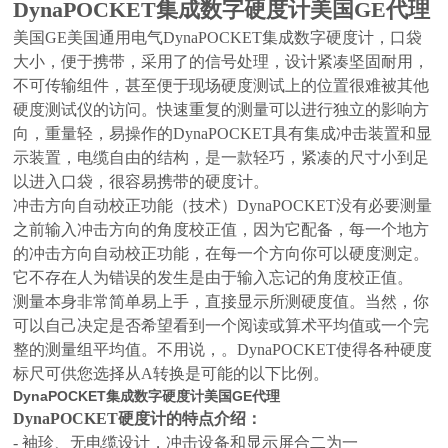
DynaPOCKET集成数字硬度计美国GE代理
美国GE美国通用电气DynaPOCKET集成数字硬度计，口袋
大小，便于携带，采用了的信号处理，设计紧凑坚固耐用，
不可传输组件，甚至便于现场硬度测试上的位置很难被其他
硬度测试仪的访问。快速重复的测量可以进行独立的影响方
向，重量轻，易操作的DynaPOCKET具有集成冲击装置和显
示装置，电缆自由的结构，是一款轻巧，紧凑的尺寸小到足
以进入口袋，很容易携带的硬度计。
冲击方向自动校正功能（技术）DynaPOCKET没有必要测量
之前输入冲击方向的角度校正值，因为它配备，每一个地方
的冲击方向自动校正功能，在每一个方向你可以硬度测定。
它不存在人为错误的发生是由于输入忘记的角度校正值。
测量本身非常简单易上手，直接显示所测硬度值。当然，你
可以自己决定是否希望看到一个阅读或算术平均值或一个完
整的测量组平均值。不用说，。DynaPOCKET使得各种硬度
标尺可供您选择从A转换是可能的以下比例
。
DynaPOCKET集成数字硬度计美国GE代理
DynaPOCKET硬度计的特点介绍：
- 袖珍、无电缆设计，冲击设备和显示屏合二为一