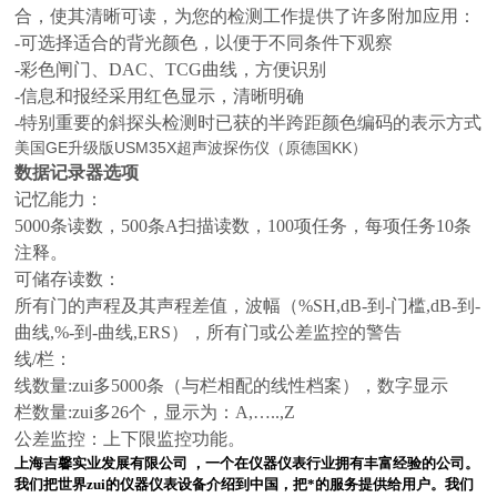
合，使其清晰可读，为您的检测工作提供了许多附加应用：
-可选择适合的背光颜色，以便于不同条件下观察
-彩色闸门、DAC、TCG曲线，方便识别
-信息和报经采用红色显示，清晰明确
-特别重要的斜探头检测时已获的半跨距颜色编码的表示方式
美国GE升级版USM35X超声波探伤仪（原德国KK）
数据记录器选项
记忆能力：
5000条读数，500条A扫描读数，100项任务，每项任务10条
注释。
可储存读数：
所有门的声程及其声程差值，波幅（%SH,dB-到-门槛,dB-到-
曲线,%-到-曲线,ERS），所有门或公差监控的警告
线/栏：
线数量:zui多5000条（与栏相配的线性档案），数字显示
栏数量:zui多26个，显示为：A,…..,Z
公差监控：上下限监控功能。
上海吉馨实业发展有限公司 ，一个在仪器仪表行业拥有丰富经验的公司。
我们把世界zui的仪器仪表设备介绍到中国，把*的服务提供给用户。我们