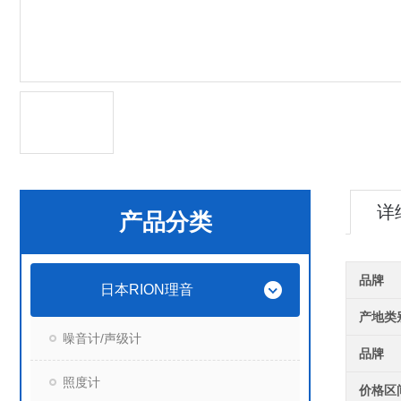
详
产品分类
品牌
日本RION理音
产地类
噪音计/声级计
品牌
照度计
价格区