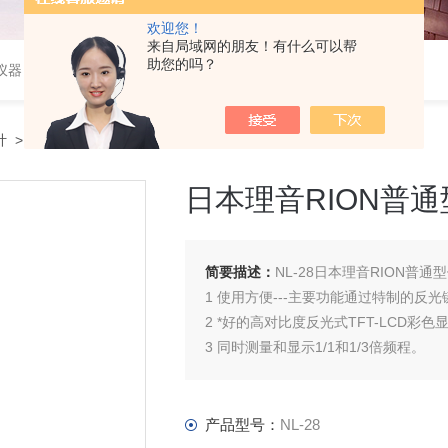
欢迎您！
来自局域网的朋友！有什么可以帮
助您的吗？
仪器
计
> NL-28日本理音RION普通型便携式噪声计声级计
日本理音RION普
简要描述：
NL-28日本理音RION普
1 使用方便---主要功能通过特制的反光
2 *好的高对比度反光式TFT-LCD彩色
3 同时测量和显示1/1和1/3倍频程。
4 通过键击实现在声级计显示和分析仪
5 此仪表把数据以文本文件保存到CF
6 与计算机连接方便又灵活（用CF存储
产品型号：
NL-28