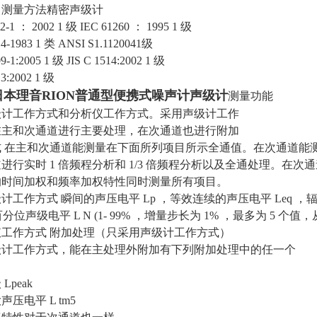
：测量方法精密声级计
2-1 ： 2002 1 级 IEC 61260 ： 1995 1 级
.4-1983 1 类 ANSI S1.1120041级
09-1:2005 1 级 JIS C 1514:2002 1 级
13:2002 1 级
日本理音RION普通型便携式噪声计声级计
测量功能
级计工作方式和分析仪工作方式。采用声级计工作
在主和次通道进行主要处理，在次通道也进行附加
 在主和次通道能测量在下面所列项目所示全通值。在次通道能测量 Lpe
进行实时 1 倍频程分析和 1/3 倍频程分析以及全通处理。在次
的时间加权和频率加权特性同时测量所有项目。
计工作方式 瞬间的声压电平 Lp ，等效连续的声压电平 Leq ，辐
百分位声级电平 L N (1- 99% ，增量步长为 1% ，最多为 5 个值，从 Lp
仪工作方式 附加处理（只采用声级计工作方式）
级计工作方式，能在主处理外附加有下列附加处理中的任一个
目
Lpeak
大声压电平 L tm5