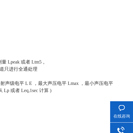
ak 或者 Ltm5 。
通道只进行全通处理
射声级电平 L E ，最大声压电平 Lmax ，最小声压电平
 或者 Leq,1sec 计算 )
在线咨询