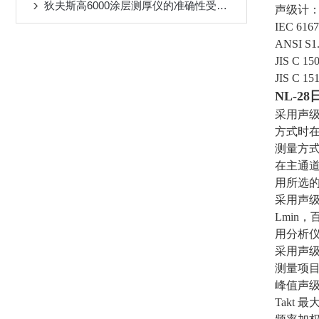
狄夫斯高6000涂层测厚仪的准确性受到哪些因素的影响？
声级计
IEC 6167
ANSI S1
JIS C 15
JIS C 15
NL-28
采用声
方式时
测量方式
在主通道
用所选
采用声级
Lmin，
用分析
采用声
测量项
峰值声级 
Takt 最