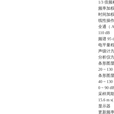
1/3 倍频
频率加权 
时间加
线性操
全通（ A
110 dB
频谱 95 
电平量
声级计
分析仪
条形图显
20 ~ 130
条形图显
40 ~ 130
0 ~ 90 d
采样周
15.6 m
显示器
更新频率 