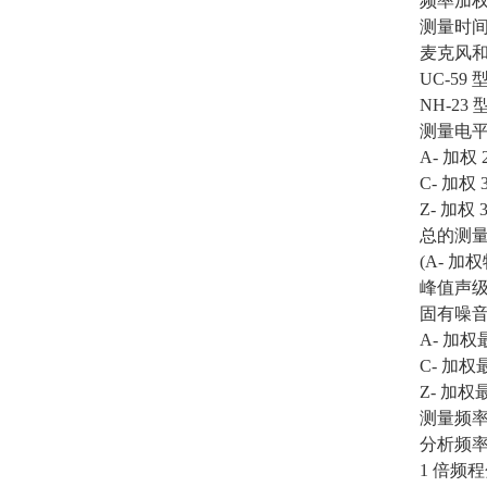
频率加
测量时间 1
麦克风
UC-59 型
NH-23
测量电
A- 加权 2
C- 加权 3
Z- 加权 3
总的测
(A- 加权特
峰值声级测
固有噪
A- 加权最
C- 加权最
Z- 加权最
测量频率量程
分析频
1 倍频程分