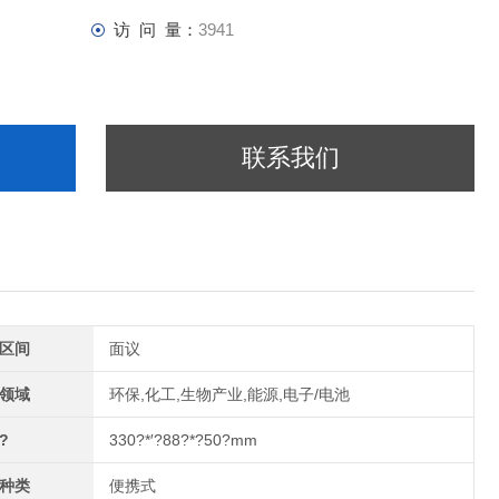
访 问 量：
3941
联系我们
区间
面议
领域
环保,化工,生物产业,能源,电子/电池
?
330?*′?88?*?50?mm
种类
便携式