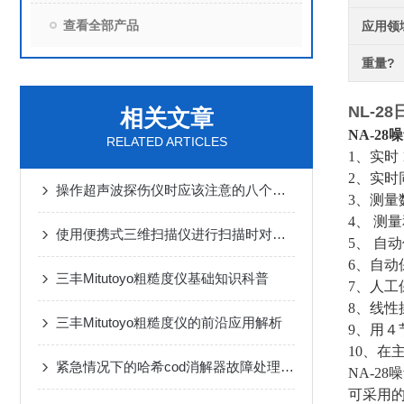
查看全部产品
应用领
重量?
NL-28
相关文章
NA-2
RELATED ARTICLES
1、实时 1
2、实时同
操作超声波探伤仪时应该注意的八个要点
3、测量
4、 测量
使用便携式三维扫描仪进行扫描时对环境有何要求？
5、 自动
6、自动保
三丰Mitutoyo粗糙度仪基础知识科普
7、人工保
8、线性
三丰Mitutoyo粗糙度仪的前沿应用解析
9、用
10、在
紧急情况下的哈希cod消解器故障处理策略
NA-2
可采用