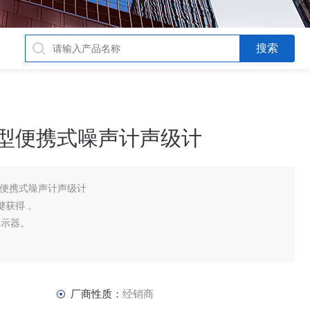
通型便携式噪声计声级计
通型便携式噪声计声级计
键获得 。
显示器。
显示两者间切换。
存储卡的能力很大。
卡
厂商性质：
经销商