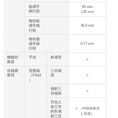
粗调手
80 mm
柄行程
120 mm
每转粗
调手柄
36.8 mm
行程
每转微
调手柄
0.77 mm
行程
物镜转
手动
标准型
✓
换器
目镜观
宽视场
三目镜
察筒
（FN22
筒
✓
）
倾斜三
✓
目镜筒
符合人
体工学
✓ （中间倍率为
的长倾
1.25倍）
斜三目