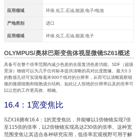
应用领域
环保,化工,石油,能源,电子/电池
产地类别
进口
应用领域
环保,化工,石油,能源,电子
OLYMPUS/奥林巴斯
变焦体视显微镜
SZ61概述
具备可在整个倍率范围内减少色差的全面复消色差功能。SDF（超级
景深）物镜可以为几乎任何标本提供清晰的高对比度图像。最大0.3
的数值孔径可实现每毫米900个线对的分辨率，从而可以清晰观察细
微的微观细胞和细胞成分结构。如此让人惊艳的分辨率以及的倍率可
以让您的工作更高效、精确。
16.4：1宽变焦比
SZX16拥有16.4：1的宽变焦比，并能够以1倍物镜实现7倍
至115倍的倍率，以2倍物镜实现高达230倍的倍率。这种宽
范围变焦让其适合各种研究应用，低倍率宏观视野可用于解