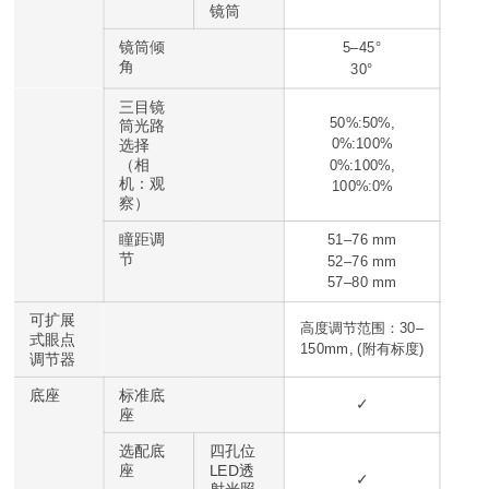
镜筒
镜筒倾
5–45°
角
30°
三目镜
50%:50%,
筒光路
0%:100%
选择
（相
0%:100%,
机：观
100%:0%
察）
瞳距调
51–76 mm
节
52–76 mm
57–80 mm
可扩展
高度调节范围：30–
式眼点
150mm, (附有标度)
调节器
底座
标准底
✓
座
选配底
四孔位
座
LED透
✓