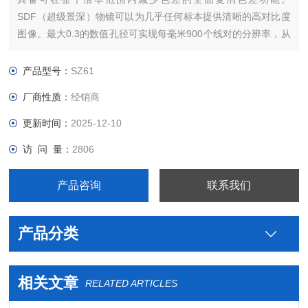
SDF（超级景深）物镜可以为几乎任何标本提供清晰的高对比度
图像。最大0.3的数值孔径可实现每毫米900个线对的分辨率，从
而可以清晰观察细微的微观细胞和细胞成分结构。如此让人惊艳
的分辨率以及倍率可以让您的工作更高效、精确。
产品型号：
SZ61
厂商性质：
经销商
更新时间：
2025-12-10
访 问 量：
2806
产品咨询
联系我们
产品分类
相关文章
RELATED ARTICLES