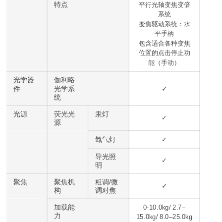
特点
平行光轴变焦变倍
系统
变焦驱动系统：水
平手柄
包含适合各种变焦
位置的点击停止功
能（手动）
光学器
伽利略
件
光学系
✓
统
光源
荧光光
汞灯
✓
源
氙气灯
✓
导光照
✓
明
聚焦
聚焦机
粗调/微
✓
构
调对焦
加载能
0-10.0kg/ 2.7–
力
15.0kg/ 8.0–25.0kg