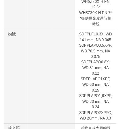
WHSZ20X-H FN
12.5*
WHSZ30X-H FN 7*
*提供屈光度调节和
标线
物镜
SDFPLFL0.3X, WD
141 mm, NA 0.045
SDFPLAPO0.5XPF,
WD 70.5 mm, NA
0.075
SDFPLAPO0.8X,
WD 81 mm, NA
0.12
SDFPLAPO1XPF,
WD 60 mm, NA
0.15
SDFPLAPO1,6XPF,
WD 30 mm, NA
0.24
SDFPLAPO2XPFC,
WD 20mm, NA 0.3
荧光照
近垂直荧光照明器