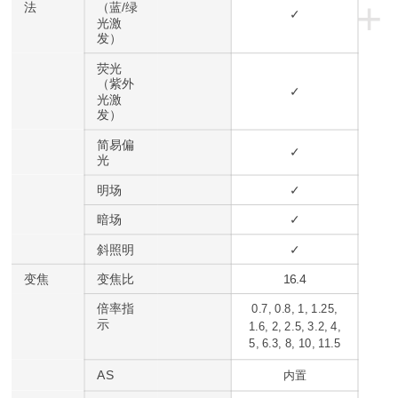
+
法
（蓝/绿
✓
光激
发）
荧光
（紫外
✓
光激
发）
简易偏
✓
光
明场
✓
暗场
✓
斜照明
✓
变焦
变焦比
16.4
倍率指
0.7, 0.8, 1, 1.25,
示
1.6, 2, 2.5, 3.2, 4,
5, 6.3, 8, 10, 11.5
AS
内置