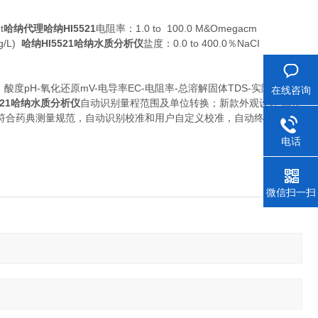
t
哈纳代理哈纳HI5521
电阻率：1.0 to 100.0 M&Omegacm
g/L)
哈纳HI5521哈纳水质分析仪
盐度：0.0 to 400.0％NaCI
度pH-氧化还原mV-电导率EC-电阻率-总溶解固体TDS-实际盐度
在线咨询
521哈纳水质分析仪
自动识别量程范围及单位转换；新款外观设计,随屏
5）符合药典测量规范，自动识别校准和用户自定义校准，自动终点锁定
电话
微信扫一扫