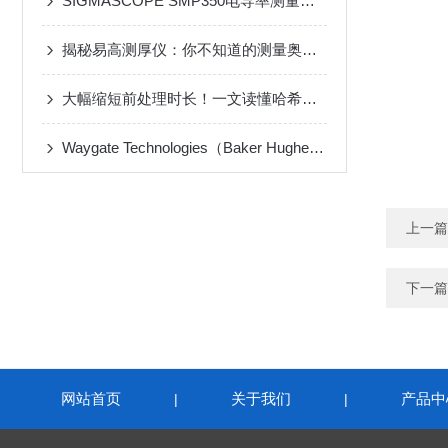
SIGMASCOPE SMP350电导率测量仪器测定非铁金属的电导率
揭秘易高测厚仪：你不知道的测量奥秘！
大幅缩短前处理时长！一文读懂哈希消解器石墨高温消解原理
Waygate Technologies（Baker Hughes旗下）便携式超声波检测仪
上一篇
下一篇
网站首页
关于我们
产品中
|
|