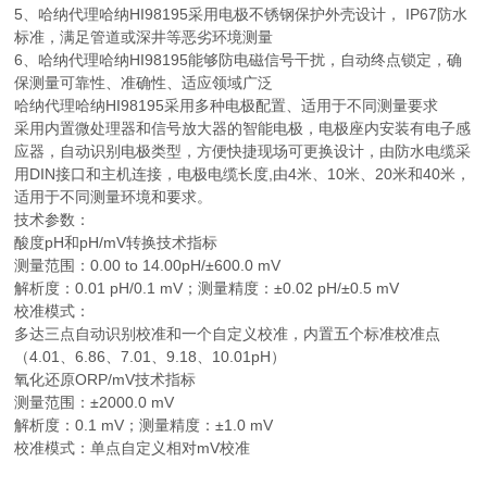
5、哈纳代理哈纳HI98195采用电极不锈钢保护外壳设计， IP67防水
标准，满足管道或深井等恶劣环境测量
6、哈纳代理哈纳HI98195能够防电磁信号干扰，自动终点锁定，确
保测量可靠性、准确性、适应领域广泛
哈纳代理哈纳HI98195采用多种电极配置、适用于不同测量要求
采用内置微处理器和信号放大器的智能电极，电极座内安装有电子感
应器，自动识别电极类型，方便快捷现场可更换设计，由防水电缆采
用DIN接口和主机连接，电极电缆长度,由4米、10米、20米和40米，
适用于不同测量环境和要求。
技术参数：
酸度pH和pH/mV转换技术指标
测量范围：0.00 to 14.00pH/±600.0 mV
解析度：0.01 pH/0.1 mV；测量精度：±0.02 pH/±0.5 mV
校准模式：
多达三点自动识别校准和一个自定义校准，内置五个标准校准点
（4.01、6.86、7.01、9.18、10.01pH）
氧化还原ORP/mV技术指标
测量范围：±2000.0 mV
解析度：0.1 mV；测量精度：±1.0 mV
校准模式：单点自定义相对mV校准