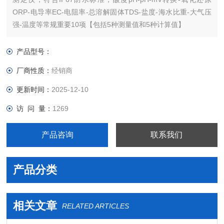
ORP-电导率EC-电阻率-总溶解固体TDS-盐度-海水比重-大气压
强-温度等常规重要10项【包括5种测量值和5种计算值】
产品型号：
厂商性质：
经销商
更新时间：
2025-12-10
访 问 量：
1269
产品咨询
联系我们
产品分类
相关文章
RELATED ARTICLES