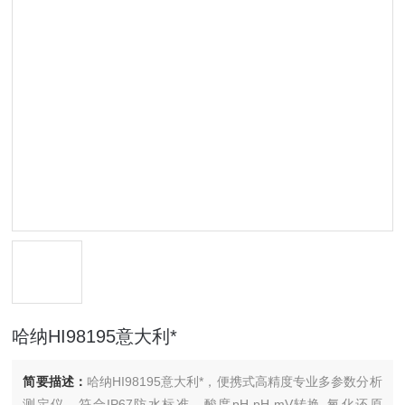
哈纳HI98195意大利*
简要描述：
哈纳HI98195意大利*，便携式高精度专业多参数分析
测定仪，符合IP67防水标准，酸度pH-pH-mV转换-氧化还原