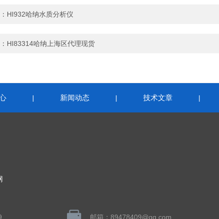
：
HI932哈纳水质分析仪
：
HI83314哈纳上海区代理现货
心
新闻动态
技术文章
|
|
|
网
9
邮箱：89478409@qq.com