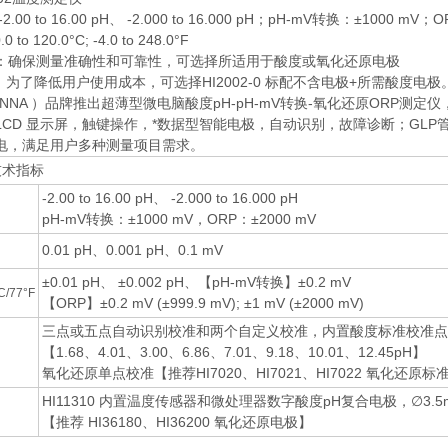
.00 to 16.00 pH、 -2.000 to 16.000 pH；pH-mV转换：±1000 mV；
 to 120.0°C; -4.0 to 248.0°F
：确保测量准确性和可靠性，可选择所适用于酸度或氧化还原电极
用户使用成本，可选择HI2002-0 标配不含电极+所需酸度电极
NNA ）品牌推出超薄型微电脑酸度pH-pH-mV转换-氧化还原ORP测
LCD 显示屏，触键操作，*数据型智能电极，自动识别，故障诊断；GLP管
电，满足用户多种测量项目需求。
技术指标
-2.00 to 16.00 pH、 -2.000 to 16.000 pH
pH-mV转换：±1000 mV，ORP：±2000 mV
0.01 pH、0.001 pH、0.1 mV
±0.01 pH、 ±0.002 pH、【pH-mV转换】±0.2 mV
/77°F
【ORP】±0.2 mV (±999.9 mV); ±1 mV (±2000 mV)
三点或五点自动识别校准和两个自定义校准，内置酸度标准校准点
【1.68、4.01、3.00、6.86、7.01、9.18、10.01、12.45pH】
氧化还原单点校准【推荐HI7020、HI7021、HI7022 氧化还原
HI11310 内置温度传感器和微处理器数字酸度pH复合电极，∅3.
【推荐 HI36180、HI36200 氧化还原电极】