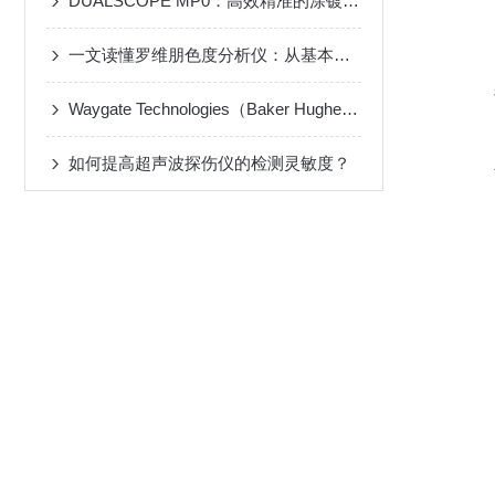
DUALSCOPE MP0：高效精准的涂镀层测厚专家，为工业品质保驾护航！
一文读懂罗维朋色度分析仪：从基本概念到重要作用
Waygate Technologies（Baker Hughes旗下）便携式超声波检测仪
如何提高超声波探伤仪的检测灵敏度？