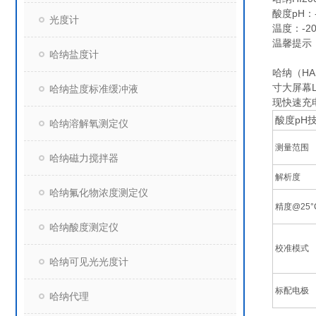
酸度pH：-2
光度计
温度：-20.0
温馨提示
哈纳盐度计
为了降低
哈纳（HA
寸大屏幕
哈纳盐度标准缓冲液
现快速充
酸度pH
哈纳溶解氧测定仪
测量范围
哈纳磁力搅拌器
解析度
哈纳氟化物浓度测定仪
精度@25°C
哈纳酸度测定仪
校准模式
哈纳可见光光度计
标配电极
哈纳代理