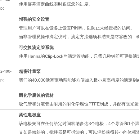
使用屏幕滴定曲线实时跟踪您的进度。
增强的安全设置
管理用户可以在设备上设置PIN码，以防止未经授权的访问。
当非管理员操作滴定仪时，滴定方法选项和结果是防篡改的，
可交换滴定管系统
使用
Hanna
的
Clip-Lock™
滴定管功能，只需几秒钟即可更换滴
精密计量泵
我们的
40,000
活塞驱动泵能够方便加入极小且高精度的滴定剂
耐化学腐蚀的管材
吸气管和分液管由耐用的耐化学腐蚀
PTFE
制成，并配有阻光聚
柔性电极座
该电极夹可在任何给定时间容纳多达
3
个电极，
4
个导管和
1
个
支架是倾斜的，搅拌器是可拆卸的，可以轻松获得较小的体积