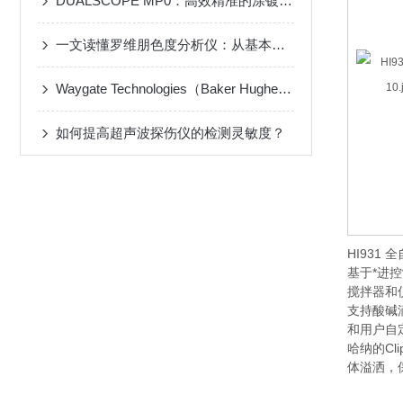
DUALSCOPE MP0：高效精准的涂镀层测厚专家，为工业品质保驾护航！
一文读懂罗维朋色度分析仪：从基本概念到重要作用
Waygate Technologies（Baker Hughes旗下）便携式超声波检测仪
如何提高超声波探伤仪的检测灵敏度？
HI93
基于*进
搅拌器和
支持酸碱
和用户自
哈纳的C
体溢洒，