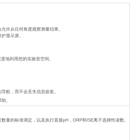
角允许从任何角度观察测量结果。
保护显示屏。
限度地利用您的实验室空间。
的导航，而不会丢失信息嵌套。
帮助。
意数量的标准滴定，以及执行直接
pH，ORP
和
ISE
离子选择性读数。