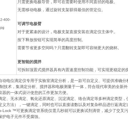
只需更换电极导管，即可在需要时使用不同直径的电极。
无需移动电极，通过旋转支架获得最佳的管定位。
可调节电极臂
对于更紧凑的设计，电极支架直接安装在滴定仪主体中。
按下释放按钮可实现简单的高度控制。
需要节省更多空间吗？只需翻转支架即可容纳更大的烧杯。
更智能的搅拌
可拆卸顶置式搅拌器具有内置速度控制功能，可实现更稳定的
1 全自动电位滴定仪专用于实验室滴定分析，是一款可自定义、可提供准确
控制技术，集滴定分析、搅拌器和电极测量于一体，符合现代审美的全新
仪器的一体式设计使您的工作更加方便。
滴定、无水滴定、氧化还原滴定、沉淀滴定、络合滴定等多种滴定类型，仪
定义方法），一键滴定，同时也可以直接读数以及对复杂样品进行返滴定
lip-Lock ™可更换滴定管系统仅需几秒就可以更换试剂滴管，减少了
保护电子元件不受腐蚀。