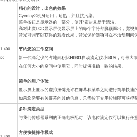
精心的设计，出色的效果
Cycoloy®
机身耐用，耐热，并且抗污染。
菜单按钮是显示器的一部分，使其*密封且易于清洁。
高对比度
LCD
显示屏使显示屏上的每个字符都脱颖而出，宽视
背光可调节以获得的观看效果，背光保护选项可在不活动期间
节约您的工作空间
新一代滴定仪的占地面积比
HI901
自动滴定仪小
50％，
可最大
在任何大小的空间中使用它，同时提供准确一致的结果。
简单的用户体验
显示屏上显示的虚拟按键允许在屏幕和菜单之间进行简单快速
如果您需要有关屏幕的其他信息，只需按下专用按钮即可获得
多种滴定类型
与我们传感器系列的正确电极配对，该电位滴定仪可以执行任
方便快捷操作模式