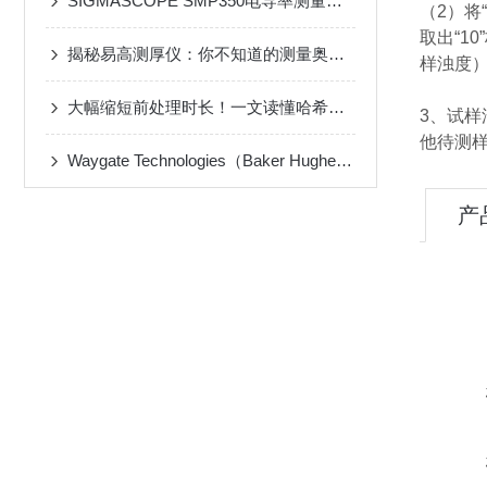
SIGMASCOPE SMP350电导率测量仪器测定非铁金属的电导率
（2）将
取出“1
揭秘易高测厚仪：你不知道的测量奥秘！
样浊度
大幅缩短前处理时长！一文读懂哈希消解器石墨高温消解原理
3、试样
他待测
Waygate Technologies（Baker Hughes旗下）便携式超声波检测仪
产