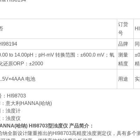
订货
否
H
号
HI98194
品牌
同
0.00 to 14.00pH；pH-mV 转换范围：±600.0 mV；氧
测量
±
化还原ORP：±2000
精度
精
1.5V×4AAA 电池
用途
实
HI98703
：意大利HANNA(哈纳)
别：浊度计
注：浊度仪
NNA(哈纳) HI98703型浊度仪 产品简介：
哈纳全新设计隆重推出的HI98703高精度浊度测定仪，具有