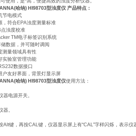
均可使用，是*高，便捷高效的浊度分析仪器。
NNA(哈纳) HI98703型浊度仪 产品特点：
机节电模式
源，符合EPA浊度测量标准
或4点浊度校准
 Tracker TM电子标签识别系统
个存储数据，并可随时调阅
度测量领域具有性
良好实验室管理功能
RS232数据接口
用户友好界面，背景灯显示屏
NNA(哈纳) HI98703型浊度仪
使用方法：
仪器电源开关。
仪器。
按Alt键，再按CAL键，仪器显示屏上有“CAL”字样闪烁，表示