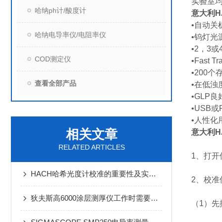
实验室
哈纳ph计/酸度计
意大利HA
•自动关
哈纳电导率仪/电阻率仪
•钨灯光
•2，3
COD测定仪
•Fast
•200
查看全部产品
•在低浊
•GLP
•USB或
•人性化
相关文章
意大利HA
RELATED ARTICLES
1、打开
HACH哈希光度计校准的重要性及实施步骤
2、校准
狄夫斯高6000涂层测厚仪工作时需要遵守哪些要求
（1）先