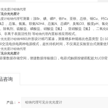
分光光度计哈纳代理
可见分光光度计
可测量：溴Br、碘、磷P、铁Fe、亚铁、总铁、铜Cu、钙Ca
光度计哈纳代理
氯】、总氯、氨氮、联氨N2H4、总氮N、总磷P、臭氧O3、酸度pH、
2、除氧剂、硫酸盐、磷酸盐、硝酸盐【氮】 、亚硝酸盐【氮】 、二氧化
S、非离子表面活性剂 等
内置标准应用程式。
哈纳代理
外形设计精巧紧凑，测量槽多种规格比色皿类型【□ 10mm
光光度计哈纳HI801
和交流电供电两种电源模式，超长待机时间，不仅满足实验室台式测量使
分光光度计哈纳代理
可见分光光度计
个大容量数据存储空间，便捷数据传输接口，电容式触摸按键搭配超大LC
品咨询
产品：