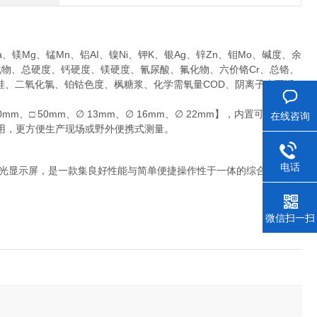
、镁Mg、锰Mn、铝AI、镍Ni、钾K、银Ag、锌Zn、钼Mo、碱度、余
氯化物、总硬度、钙硬度、镁硬度、氰尿酸、氟化物、六价铬Cr、总铬、
硅、二氧化氯、铂钴色度、枫糖浆、化学需氧量COD、阴离子表面活
、□ 50mm、∅ 13mm、∅ 16mm、∅ 22mm】，内置可充电锂
在线咨询
用，更方便生产现场或野外便携式测量。
电话
D背光显示屏，是一款集良好性能与简单便捷操作性于一体的综合型分光
微信扫一扫