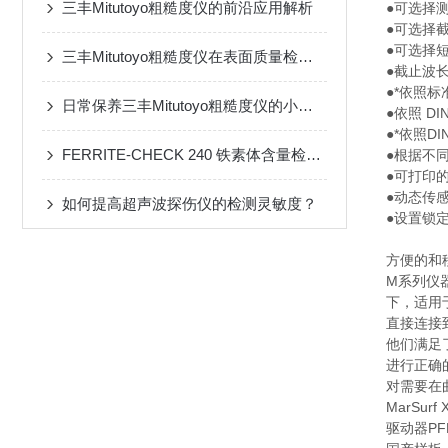
三丰Mitutoyo粗糙度仪的前沿应用解析
●可选择测量长度
●可选择截止波长
●可选择
三丰Mitutoyo粗糙度仪在表面质量检测中的可靠性
●截止波长
●*依照
日常保养三丰Mitutoyo粗糙度仪的小秘诀
●依照 DI
●*依照DIN
FERRITE-CHECK 240 铁素体含量检测仪：精准测量，保障焊接质量
●根据不
●可打印
●动态传
如何提高超声波探伤仪的检测灵敏度？
●设置锁
方便的和
M系列仪
下，适用
直接连接
他们满足
进行正确
对需要在
MarSur
驱动器P