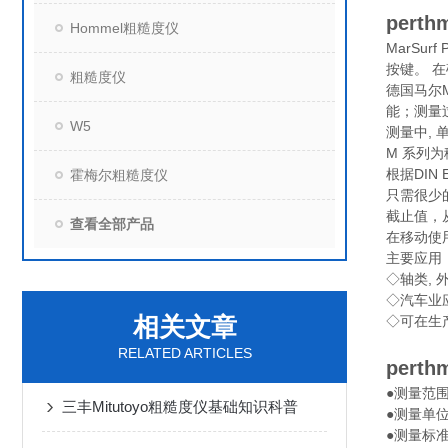
perth
Hommel粗糙度仪
MarSu
按键。 在
粗糙度仪
德国马尔M
能；测量
W5
测量中, 
M 系列
根据DIN
霍梅尔粗糙度仪
只需很少
截止值，
查看全部产品
在移动使
主要应用
◇轴类, 
◇汽车业
相关文章
◇可在生
RELATED ARTICLES
perth
●测量范围高达
三丰Mitutoyo粗糙度仪基础知识科普
●测量单位 
●测量标准: 