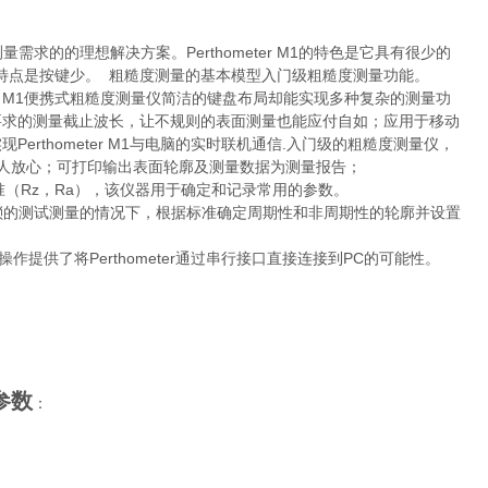
是您测量需求的的理想解决方案。Perthometer M1的特色是它具有很少的
 M1的特点是按键少。 粗糙度测量的基本模型入门级粗糙度测量功能。
hometer M1便携式粗糙度测量仪简洁的键盘布局却能实现多种复杂的测量功
要求的测量截止波长，让不规则的表面测量也能应付自如；应用于移动
rthometer M1与电脑的实时联机通信.入门级的粗糙度测量仪，
令人放心；可打印输出表面轮廓及测量数据为测量报告；
JIS日本标准（Rz，Ra），该仪器用于确定和记录常用的参数。
任何繁琐的测试测量的情况下，根据标准确定周期性和非周期性的轮廓并设置
供了将Perthometer通过串行接口直接连接到PC的可能性。
参数
：