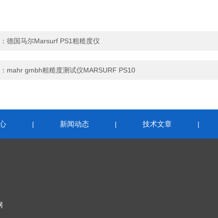
：
德国马尔Marsurf PS1粗糙度仪
：
mahr gmbh粗糙度测试仪MARSURF PS10
心
新闻动态
技术文章
|
|
|
网