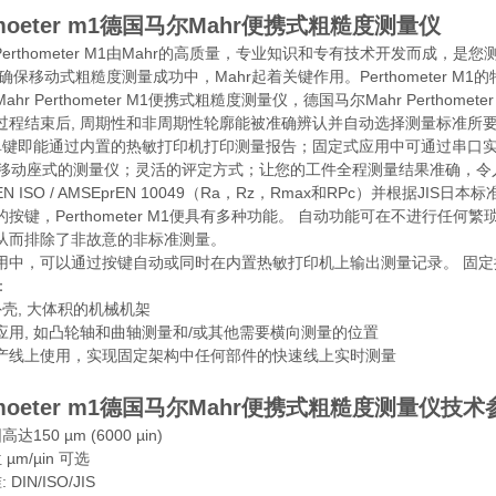
moeter m1
德国马尔Mahr便携式粗糙度测量仪
rf Perthometer M1由Mahr的高质量，专业知识和专有技术开发而成，
确保移动式粗糙度测量成功中，Mahr起着关键作用。Perthometer
ahr Perthometer M1便携式粗糙度测量仪，德国马尔Mahr Pert
过程结束后, 周期性和非周期性轮廓能被准确辨认并自动选择测量标准所
单键即能通过内置的热敏打印机打印测量报告；固定式应用中可通过串口实现Pe
为移动座式的测量仪；灵活的评定方式；让您的工件全程测量结果准确，
 EN ISO / AMSEprEN 10049（Ra，Rz，Rmax和RPc）并根据
的按键，Perthometer M1便具有多种功能。 自动功能可在不进行
从而排除了非故意的非标准测量。
用中，可以通过按键自动或同时在内置热敏打印机上输出测量记录。 固定操作提
：
外壳, 大体积的机械机架
应用, 如凸轮轴和曲轴测量和/或其他需要横向测量的位置
产线上使用，实现固定架构中任何部件的快速线上实时测量
moeter m1
德国马尔Mahr便携式粗糙度测量仪
技术
150 µm (6000 µin)
µm/µin 可选
DIN/ISO/JIS