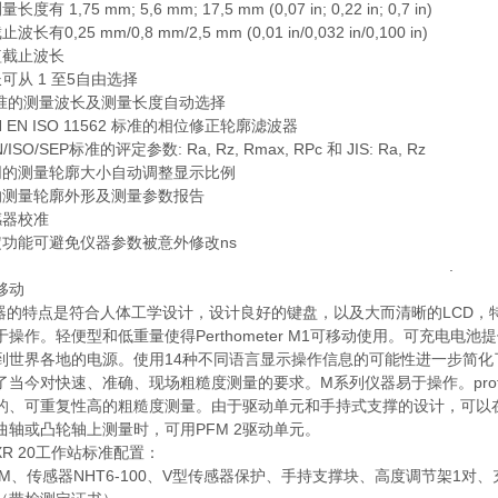
有 1,75 mm; 5,6 mm; 17,5 mm (0,07 in; 0,22 in; 0,7 in)
有0,25 mm/0,8 mm/2,5 mm (0,01 in/0,032 in/0,100 in)
短截止波长
可从 1 至5自由选择
标准的测量波长及测量长度自动选择
N EN ISO 11562 标准的相位修正轮廓滤波器
/ISO/SEP标准的评定参数: Ra, Rz, Rmax, RPc 和 JIS: Ra, Rz
同的测量轮廓大小自动调整显示比例
的测量轮廓外形及测量参数报告
感器校准
定功能可避免仪器参数被意外修改ns
.
移动
器的特点是符合人体工学设计，设计良好的键盘，以及大而清晰的LCD，
于操作。轻便型和低重量使得Perthometer M1可移动使用。可充电
到世界各地的电源。使用14种不同语言显示操作信息的可能性进一步简化
了当今对快速、准确、现场粗糙度测量的要求。M系列仪器易于操作。pro
的、可重复性高的粗糙度测量。由于驱动单元和手持式支撑的设计，可以在
曲轴或凸轮轴上测量时，可用PFM 2驱动单元。
f XR 20工作站标准配置：
FM、传感器NHT6-100、V型传感器保护、手持支撑块、高度调节架1对