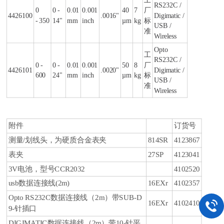
RS232C /
0
0 -
0.01
0.001
40
7
厂
4426100
.0016"
Digimatic /
- 350
14"
mm
inch
µm
kg
标
USB /
准
Wireless
Opto
工
RS232C /
0 -
0 -
0.01
0.001
50
8
厂
4426101
.0020"
Digimatic /
600
24"
mm
inch
µm
kg
标
USB /
准
Wireless
附件
订货号
测量/划线头，为硬质合金表夹
814SR
4123867
表夹
27SP
4123041
3V电池，型号CCR2032
4102520
usb数据连接线(2m)
16EXr
4102357
Opto RS232C数据连接线（2m）带SUB-D
16EXr
4102410
9-针插口
DIGIMATIC数据连接线（2m）带10-针平