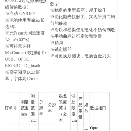
※DATA(通过数据连接
数字
线传输数据）
※稳定的重型底座，易于操作
※自动-ON/OFF
※硬化抛光接触面，实现平滑而均
※电池使用寿命zui长
匀的移动
达3年
※滑块和横梁使用硬化不锈钢制造
※允许zui大测量速度
※手动曲柄进行定位和测量
1.5 m/s(60"/s)
※精调
※可任意选择
※锁定螺丝
MarConnect 数据输出:
※可更换划侧块，硬质合金刀头
USB、OPTO
RS232C、Digimatic
※高清晰度LCD屏
幕，字体高12mm
测
误差
误
产
测量
量
分
限度
差
分辨
品
规
订单号
范围
范
辨
英寸
限
数据接口
率
重
范
mm
围
率
（文
度
量
inch
本）
µm
Opto
工