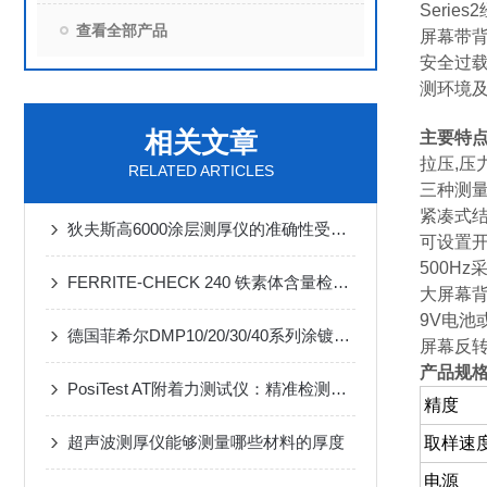
Seri
查看全部产品
屏幕带背
安全过载
测环境及
相关文章
主要特
拉压,压
RELATED ARTICLES
三种测
紧凑式结
狄夫斯高6000涂层测厚仪的准确性受到哪些因素的影响？
可设置开
500Hz
FERRITE-CHECK 240 铁素体含量检测仪：精准测量，保障焊接质量
大屏幕背
9V电池
德国菲希尔DMP10/20/30/40系列涂镀层测厚仪：涂镀层厚度测量之选
屏幕反
产品规
PosiTest AT附着力测试仪：精准检测，保障涂层质量
精度
超声波测厚仪能够测量哪些材料的厚度
取样速
电源