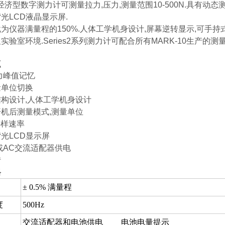
es2经济型数字测力计可测量拉力,压力,测量范围10-500N.具有动态
光LCD液晶显示屏.
为仪器满量程的150%.人体工学机身设计,屏幕逆转显示,可手
实验室环境.Series2系列测力计可配合所有MARK-10生产的测
点
力峰值记忆
量单位切换
构设计,人体工学机身设计
机后测量模式,测量单位
采样速率
光LCD显示屏
或AC交流适配器供电
转
格
± 0.5% 满量程
度
500Hz
交流适配器和电池供电 电池电量提示