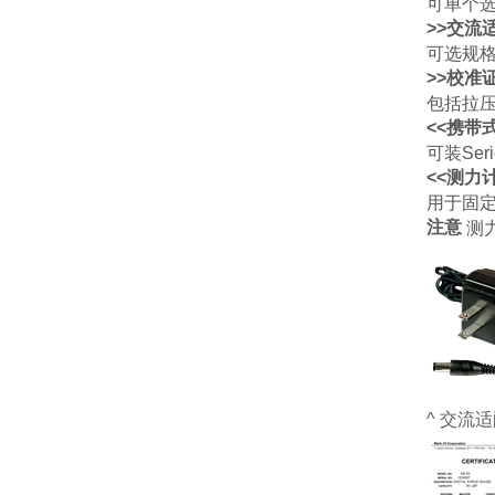
可单个选
>>交流
可选规格:11
>>校准
包括拉压
<<携带
可装Ser
<<测力
用于固定
注意
测力
^ 交流