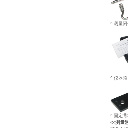
^ 测量
^ 仪器箱
^ 固定
<<测量