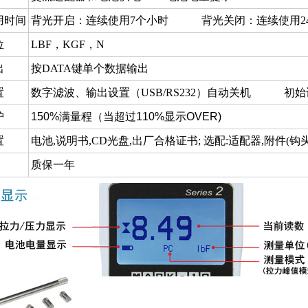
用时间
背光开启：连续使用7个小时 背光关闭：连续使用2
位
LBF，KGF，N
出
按DATA键单个数据输出
置
数字滤波、输出设置（USB/RS232）自动关机 初
护
150%满量程（当超过110%显示OVER)
置
电池,说明书,CD光盘,出厂合格证书; 选配:适配器,附件(钩头
质保一年