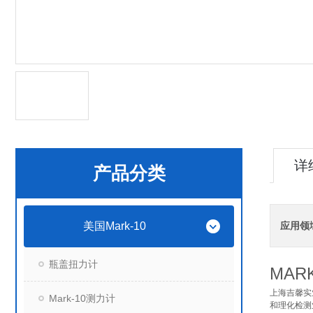
详
产品分类
美国Mark-10
应用领
瓶盖扭力计
MAR
上海吉馨实
Mark-10测力计
和理化检测