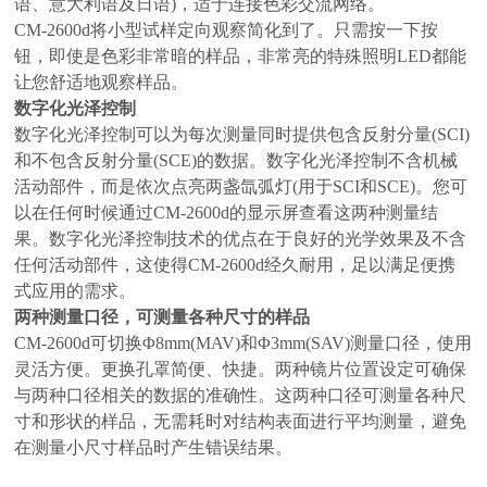
语、意大利语及日语)，适于连接色彩交流网络。
CM-2600d将小型试样定向观察简化到了。只需按一下按
钮，即使是色彩非常暗的样品，非常亮的特殊照明LED都能
让您舒适地观察样品。
数字化光泽控制
数字化光泽控制可以为每次测量同时提供包含反射分量(SCI)
和不包含反射分量(SCE)的数据。数字化光泽控制不含机械
活动部件，而是依次点亮两盏氙弧灯(用于SCI和SCE)。您可
以在任何时候通过CM-2600d的显示屏查看这两种测量结
果。数字化光泽控制技术的优点在于良好的光学效果及不含
任何活动部件，这使得CM-2600d经久耐用，足以满足便携
式应用的需求。
两种测量口径，可测量各种尺寸的样品
CM-2600d可切换Φ8mm(MAV)和Φ3mm(SAV)测量口径，使用
灵活方便。更换孔罩简便、快捷。两种镜片位置设定可确保
与两种口径相关的数据的准确性。这两种口径可测量各种尺
寸和形状的样品，无需耗时对结构表面进行平均测量，避免
在测量小尺寸样品时产生错误结果。