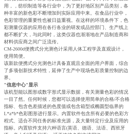
用，，纺织制造等各行业中，为了更好地区别产品类别，各
种丰富的新色彩不断增加到实际应用中来。在食品行业中，
色彩管理的重要性也被日益重视。在这样的环境条件下，色
彩测量仪器的应用在各行各业的研发或品控部门、生产线上
都不断扩大，与此同时，这类仪器也渐渐地在产品制造商和
材料供应商之间广泛流传。
CM-2600d便携式分光测色计采用人体工程学及直观设计，
使用简便。
该新款便携式分光测色计具备直观且全面的用户界面，综合
了多项创新技术特性，延伸了生产中现场色彩质量控制的边
界。
"信息中心"显示
该机型能以图形或数字形式显示数据，有关测量色彩的情况
一目了然。任何时候，您都可以选择使用简单的合格/不合格
指标、包含色差描述的色度值或包含箱型或椭圆型临界的
L*a*b*色彩图形进行显示。内置软件包含所有必要的色彩方
程式、适合不同任务的标准光源，及大量特定行业及应用的
指标。内置软件支持六种语言(英语、德语、法语、西班牙