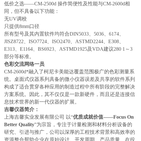
低价之选——CM-2500d 操作简便性及性能与CM-2600d相
同，但不具备以下功能：
无UV调校
只提供8mm口径
所有型号及其内置软件均符合DIN5033、5036、6174、
JISZ8722、ISO7724、ISO2470、ASTMD2244、E308、
E313、E1164、BS6923、ASTMD1925及VDA建议280 1～3
部分等标准。
色彩交流网络一员
CM-2600d*融入了柯尼卡美能达覆盖范围极广的色彩测量系
统。桌面式仪器系列具备的微小仪器误差及共享的软件系列
构成了适合贯穿各种应用的制造过程中所有阶段的完整解决
方案系统。因此，其不仅仅是一款新硬件，而且还是连接信
息技术世界的新一代仪器的扩展。
吉馨仪器
简介：
上海吉馨实业发展有限公司 以“
优质成就价值——Focus On
Better Quality
”为宗旨，专注于计量检测和材料分析设备的
研究、引进与推广，公司以深厚的工程技术背景和高效率的
资源整合帮助企业在原始设计、开发周期、产品质量、在役