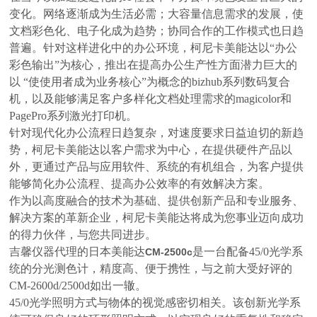
变化。网络逐渐成为生活必需；大容量信息需求的发展，使
文档彩色化、电子化成为趋势；协同合作的工作模式也日趋
普遍。针对这样进化中的办公环境，柯尼卡美能达以“办公
彩色输出”为核心，推出在提高办公生产性方面潜力巨大的
以 “使使用者成为业务核心”为概念的bizhub系列数码复合
机，以及能够满足客户多样化文档处理需求的magicolor和
PagePro系列激光打印机。
针对现代化办公流程日趋复杂，对速度要求日益迫切的新趋
势，柯尼卡美能达以客户需求为中心，在提供硬件产品以
外，更通过产品与应用软件、系统的有机组合，为客户提供
能够简化办公流程、提高办公效率的有效解决方案。
作为以高度融合的技术为基础、提供创新产品和专业服务、
解决方案的革新企业，柯尼卡美能达将成为您事业迈向成功
的得力伙伴，与您共同进步。
吉馨仪器代理的日本美能达
是一台配备45/0光学系
CM-2500c
统的分光测色计，精度高、便于携性，与之前大受好评的
CM-2600d/2500d如出一辙。
45/0光学照明方式与物体的视觉感密切相关。该创新光学系